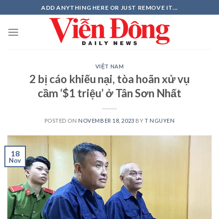
Skip
ADD ANYTHING HERE OR JUST REMOVE IT...
to
content
VIỆT NAM
2 bị cáo khiếu nại, tòa hoãn xử vụ
cầm ‘$1 triệu’ ở Tân Sơn Nhất
POSTED ON
NOVEMBER 18, 2023
BY
T NGUYEN
18
Nov