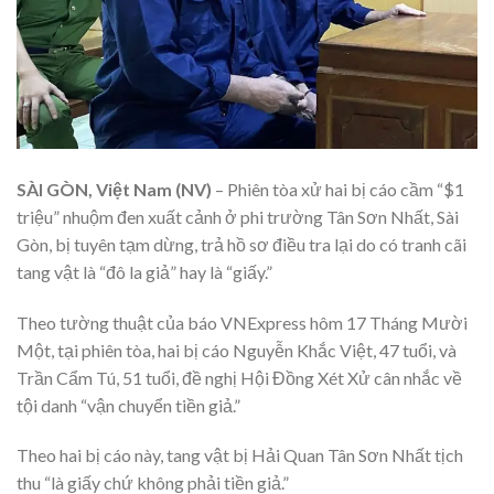
SÀI GÒN, Việt Nam (NV)
– Phiên tòa xử hai bị cáo cầm “$1
triệu” nhuộm đen xuất cảnh ở phi trường Tân Sơn Nhất, Sài
Gòn, bị tuyên tạm dừng, trả hồ sơ điều tra lại do có tranh cãi
tang vật là “đô la giả” hay là “giấy.”
Theo tường thuật của báo VNExpress hôm 17 Tháng Mười
Một, tại phiên tòa, hai bị cáo Nguyễn Khắc Việt, 47 tuổi, và
Trần Cẩm Tú, 51 tuổi, đề nghị Hội Đồng Xét Xử cân nhắc về
tội danh “vận chuyển tiền giả.”
Theo hai bị cáo này, tang vật bị Hải Quan Tân Sơn Nhất tịch
thu “là giấy chứ không phải tiền giả.”