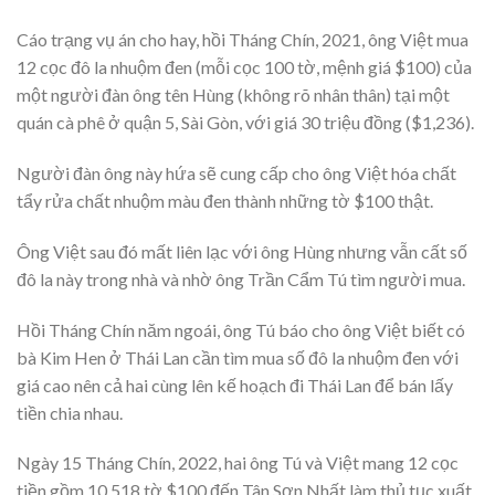
Cáo trạng vụ án cho hay, hồi Tháng Chín, 2021, ông Việt mua
12 cọc đô la nhuộm đen (mỗi cọc 100 tờ, mệnh giá $100) của
một người đàn ông tên Hùng (không rõ nhân thân) tại một
quán cà phê ở quận 5, Sài Gòn, với giá 30 triệu đồng ($1,236).
Người đàn ông này hứa sẽ cung cấp cho ông Việt hóa chất
tẩy rửa chất nhuộm màu đen thành những tờ $100 thật.
Ông Việt sau đó mất liên lạc với ông Hùng nhưng vẫn cất số
đô la này trong nhà và nhờ ông Trần Cẩm Tú tìm người mua.
Hồi Tháng Chín năm ngoái, ông Tú báo cho ông Việt biết có
bà Kim Hen ở Thái Lan cần tìm mua số đô la nhuộm đen với
giá cao nên cả hai cùng lên kế hoạch đi Thái Lan để bán lấy
tiền chia nhau.
Ngày 15 Tháng Chín, 2022, hai ông Tú và Việt mang 12 cọc
tiền gồm 10,518 tờ $100 đến Tân Sơn Nhất làm thủ tục xuất