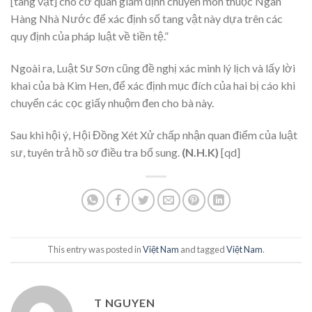
[tang vật] cho cơ quan giám định chuyên môn thuộc Ngân
Hàng Nhà Nước để xác định số tang vật này dựa trên các
quy định của pháp luật về tiền tệ.”
Ngoài ra, Luật Sư Sơn cũng đề nghị xác minh lý lịch và lấy lời
khai của bà Kim Hen, để xác định mục đích của hai bị cáo khi
chuyển các cọc giấy nhuộm đen cho bà này.
Sau khi hội ý, Hội Đồng Xét Xử chấp nhận quan điểm của luật
sư, tuyên trả hồ sơ điều tra bổ sung.
(N.H.K)
[qd]
This entry was posted in
Việt Nam
and tagged
Việt Nam
.
T NGUYEN