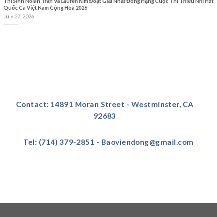
Thí Sinh Nolan Trần Và Lauren Kim Đoạt Giải Nhất Đồng Hạng Cuộc Thi Thiếu Nhi Hát
Quốc Ca Việt Nam Cộng Hòa 2026
July 27, 2026
Contact: 14891 Moran Street - Westminster, CA
92683
Tel: (714) 379-2851 - Baoviendong@gmail.com