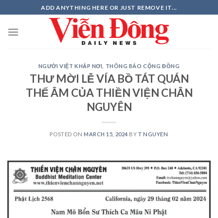
Skip
ADD ANYTHING HERE OR JUST REMOVE IT...
to
content
NGƯỜI VIỆT KHẮP NƠI
,
THÔNG BÁO CỘNG ĐỒNG
THƯ MỜI LỄ VÍA BỒ TÁT QUÁN
THẾ ÂM CỦA THIỀN VIỆN CHÂN
NGUYÊN
POSTED ON
MARCH 15, 2024
BY
T NGUYEN