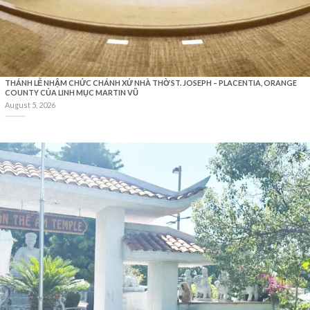
THÁNH LỄ NHẬM CHỨC CHÁNH XỨ NHÀ THỜ ST. JOSEPH – PLACENTIA, ORANGE
COUNTY CỦA LINH MỤC MARTIN VŨ
August 5, 2026