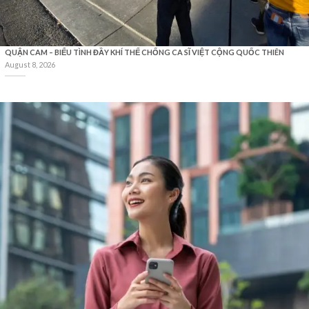
QUẬN CAM – BIỂU TÌNH ĐẦY KHÍ THẾ CHỐNG CA SĨ VIỆT CỘNG QUỐC THIÊN
August 8, 2026