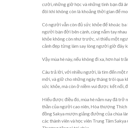
cười, những giờ học và những tình bạn đã âm
đôi khi không còn là khoảng thời gian để mo
Có người vẫn còn đủ sức khỏe để khoác ba l
người bạn đời bên cạnh, cùng nắm tay nhau
khỏe không còn như trước, vì thiếu một ngư
cảnh đẹp từng làm say lòng người giờ đây k
Vậy mùa hè này, nếu không đi xa, hơn hai tră
Câu trả lời, với nhiều người, là tìm đến một
mới, và giữ cho những ngày tháng trôi qua kh
sức khỏe, mà còn ở niềm vui được kết nối, 
Hiểu được điều đó, mùa hè năm nay đã trở nê
thần của người cao niên, Hòa thượng Thích V
đồng Sakya mượn giảng đường của chùa làm n
các thành viên và học viên Trung Tâm Sakya đã
Thượng tăng ni tại chùa.