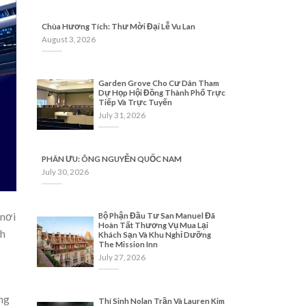
Chùa Hương Tích: Thư Mời Đại Lễ Vu Lan
August 3, 2026
Garden Grove Cho Cư Dân Tham
Dự Họp Hội Đồng Thành Phố Trực
Tiếp Và Trực Tuyến
July 31, 2026
PHÂN ƯU: ÔNG NGUYỄN QUỐC NAM
July 30, 2026
 nơi
Bộ Phận Đầu Tư San Manuel Đã
Hoàn Tất Thương Vụ Mua Lại
nh
Khách Sạn Và Khu Nghỉ Dưỡng
The Mission Inn
July 27, 2026
ếng
Thí Sinh Nolan Trần Và Lauren Kim