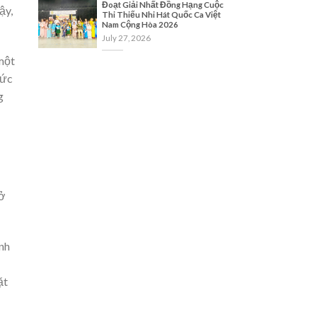
Đoạt Giải Nhất Đồng Hạng Cuộc
ậy,
Thi Thiếu Nhi Hát Quốc Ca Việt
Nam Cộng Hòa 2026
July 27, 2026
một
sức
g
 ở
inh
̣t