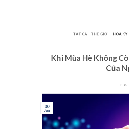
Skip
to
content
TẤT CẢ
THẾ GIỚI
HOA KỲ
Khi Mùa Hè Không Còn
Của N
POS
30
Jun