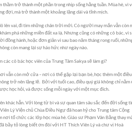
 thầm trở thành một phần trong nhịp sống hằng tuần. Mùa hè, vì v
ng đợi, mà trở thành một khoảng lặng dài và tĩnh mịch.
ô lên vai, đi tìm những chân trời mới. Có người may mắn vẫn còn 
 khám phá những miền đất xa lạ. Nhưng cũng có những cô bác, vì 
ời đồng hành, hoặc đơn giản vì sau bao năm tháng rong ruổi, nhữn
hông còn mang lại sự háo hức như ngày nào.
m các cô bác học viên của Trung Tâm Sakya sẽ làm gì?
 nơi vẫn còn mở cửa – nơi có thể gặp lại bạn bè, học thêm một điều
ông trở nên lặng lẽ. Bởi với tuổi cao, điều quý giá không chỉ nằm
được học hỏi, và được sống mỗi ngày với một mục đích.
n khác hẳn. Với lòng từ bi và sự quan tâm sâu sắc đến đời sống t
iên Lý Viện chủ Chùa Điều Ngự đã hoan hỷ cho Trung tâm Cộng
ơi tổ chức các lớp học mùa hè. Giáo sư Phạm Vân Bằng thay mă
 bầy tỏ lòng biết ơn đôí với HT Thích Viên Lý và chư vị Hoà