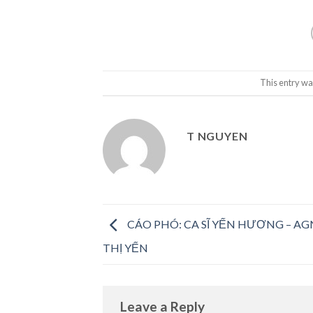
This entry wa
T NGUYEN
CÁO PHÓ: CA SĨ YẾN HƯƠNG – AG
THỊ YẾN
Leave a Reply