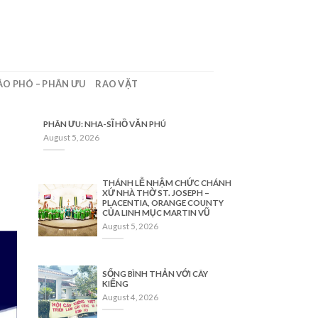
ÁO PHÓ – PHÂN ƯU
RAO VẶT
PHÂN ƯU: NHA-SĨ HỒ VĂN PHÚ
August 5, 2026
THÁNH LỄ NHẬM CHỨC CHÁNH
XỨ NHÀ THỜ ST. JOSEPH –
PLACENTIA, ORANGE COUNTY
CỦA LINH MỤC MARTIN VŨ
August 5, 2026
SỐNG BÌNH THẢN VỚI CÂY
KIỂNG
August 4, 2026