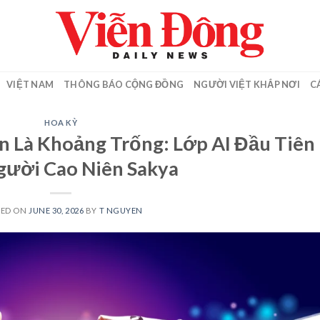
VIỆT NAM
THÔNG BÁO CỘNG ĐỒNG
NGƯỜI VIỆT KHẮP NƠI
C
HOA KỲ
 Là Khoảng Trống: Lớp AI Đầu Tiên
gười Cao Niên Sakya
TED ON
JUNE 30, 2026
BY
T NGUYEN