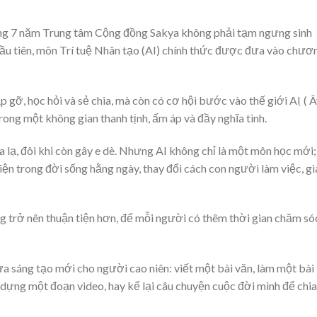
rong 7 năm Trung tâm Cộng đồng Sakya không phải tạm ngưng sinh
đầu tiên, môn Trí tuệ Nhân tạo (AI) chính thức được đưa vào chươ
gỡ, học hỏi và sẻ chia, mà còn có cơ hội bước vào thế giới AI ̣( 
̉o – trong một không gian thanh tịnh, ấm áp và đầy nghĩa tình.
a lạ, đôi khi còn gây e dè. Nhưng AI không chỉ là một môn học mới;
ện trong đời sống hằng ngày, thay đổi cách con người làm việc, g
 trở nên thuận tiện hơn, để mỗi người có thêm thời gian chăm só
a sáng tạo mới cho người cao niên: viết một bài văn, làm một bài
 dựng một đoạn video, hay kể lại câu chuyện cuộc đời mình để chia