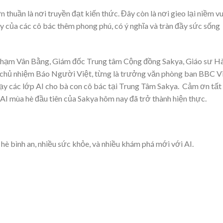
 thuần là nơi truyền đạt kiến thức. Đây còn là nơi gieo lại niềm vu
y của các cô bác thêm phong phú, có ý nghĩa và tràn đầy sức sống
ư Phạm Vân Bằng, Giám đốc Trung tâm Cộng đồng Sakya, Giáo sư H
ụ tá chủ nhiệm Báo Người Việt, từng là trưởng văn phòng ban BBC V
̣y các lớp AI cho bà con cô bác tại Trung Tâm Sakya. Cảm ơn tất
I mùa hè đầu tiên của Sakya hôm nay đã trở thành hiện thực.
 hè bình an, nhiều sức khỏe, và nhiều khám phá mới với AI.