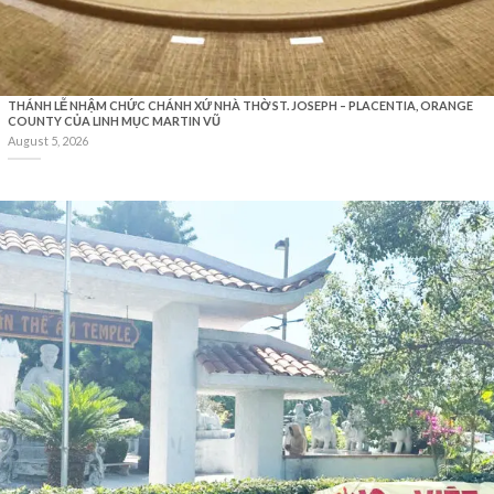
THÁNH LỄ NHẬM CHỨC CHÁNH XỨ NHÀ THỜ ST. JOSEPH – PLACENTIA, ORANGE
COUNTY CỦA LINH MỤC MARTIN VŨ
August 5, 2026