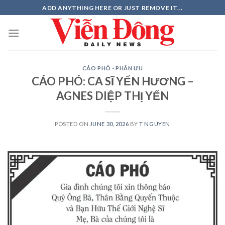
Skip
ADD ANYTHING HERE OR JUST REMOVE IT...
to
content
CÁO PHÓ - PHÂN ƯU
CÁO PHÓ: CA SĨ YẾN HƯƠNG –
AGNES DIỆP THỊ YẾN
POSTED ON
JUNE 30, 2026
BY
T NGUYEN