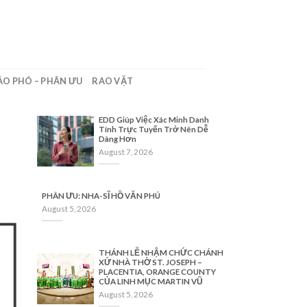
ÁO PHÓ – PHÂN ƯU
RAO VẶT
EDD Giúp Việc Xác Minh Danh
Tính Trực Tuyến Trở Nên Dễ
Dàng Hơn
August 7, 2026
PHÂN ƯU: NHA-SĨ HỒ VĂN PHÚ
August 5, 2026
THÁNH LỄ NHẬM CHỨC CHÁNH
XỨ NHÀ THỜ ST. JOSEPH –
PLACENTIA, ORANGE COUNTY
CỦA LINH MỤC MARTIN VŨ
August 5, 2026