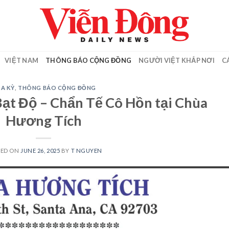
VIỆT NAM
THÔNG BÁO CỘNG ĐỒNG
NGƯỜI VIỆT KHẮP NƠI
C
A KỲ
,
THÔNG BÁO CỘNG ĐỒNG
Bạt Độ – Chẩn Tế Cô Hồn tại Chùa
Hương Tích
TED ON
JUNE 26, 2025
BY
T NGUYEN