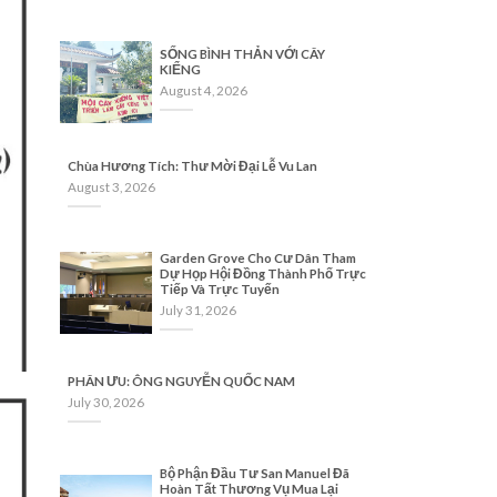
SỐNG BÌNH THẢN VỚI CÂY
KIỂNG
August 4, 2026
Chùa Hương Tích: Thư Mời Đại Lễ Vu Lan
August 3, 2026
Garden Grove Cho Cư Dân Tham
Dự Họp Hội Đồng Thành Phố Trực
Tiếp Và Trực Tuyến
July 31, 2026
PHÂN ƯU: ÔNG NGUYỄN QUỐC NAM
July 30, 2026
Bộ Phận Đầu Tư San Manuel Đã
Hoàn Tất Thương Vụ Mua Lại