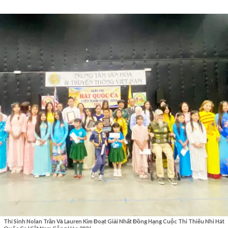
Thí Sinh Nolan Trần Và Lauren Kim Đoạt Giải Nhất Đồng Hạng Cuộc Thi Thiếu Nhi Hát