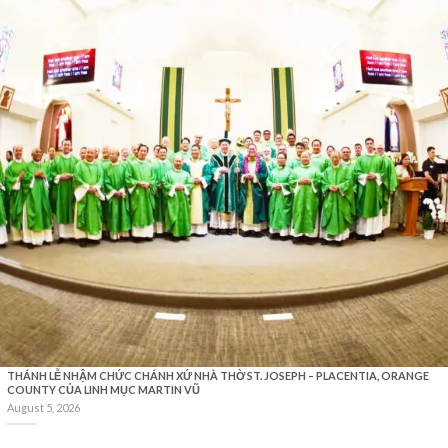
THÁNH LỄ NHẬM CHỨC CHÁNH XỨ NHÀ THỜ ST. JOSEPH – PLACENTIA, ORANGE
COUNTY CỦA LINH MỤC MARTIN VŨ
August 5, 2026