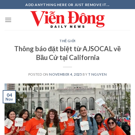
Skip
ADD ANYTHING HERE OR JUST REMOVE IT...
to
content
THẾ GIỚI
Thông báo đặt biệt từ AJSOCAL về
Bầu Cử tại California
POSTED ON
NOVEMBER 4, 2025
BY
T NGUYEN
04
Nov