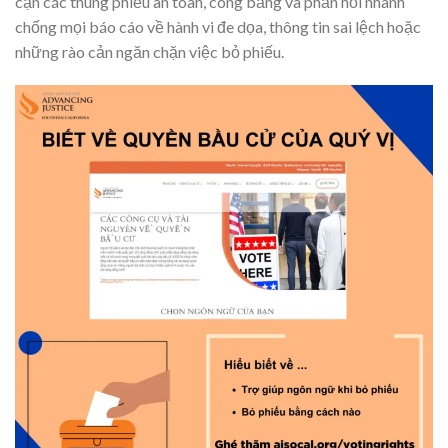
cận các thùng phiếu an toàn, công bằng và phản hồi nhanh
chống mọi báo cáo về hành vi đe dọa, thông tin sai lệch hoặc
những rào cản ngăn chặn việc bỏ phiếu.