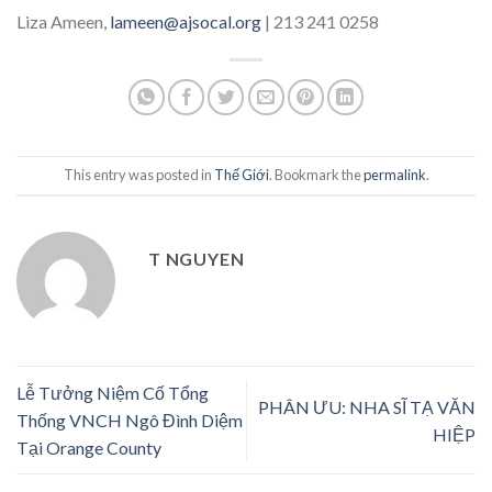
Liza Ameen,
lameen@ajsocal.org
| 213 241 0258
This entry was posted in
Thế Giới
. Bookmark the
permalink
.
T NGUYEN
Lễ Tưởng Niệm Cố Tổng
PHÂN ƯU: NHA SĨ TẠ VĂN
Thống VNCH Ngô Đình Diệm
HIỆP
Tại Orange County