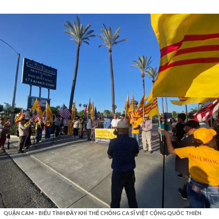
QUẬN CAM – BIỂU TÌNH ĐẦY KHÍ THẾ CHỐNG CA SĨ VIỆT CỘNG QUỐC THIÊN