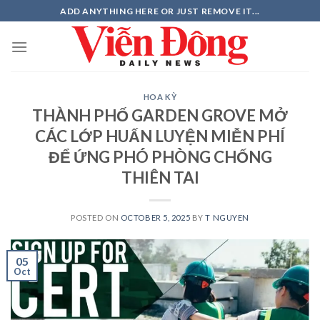
Skip
ADD ANYTHING HERE OR JUST REMOVE IT...
to
content
HOA KỲ
THÀNH PHỐ GARDEN GROVE MỞ
CÁC LỚP HUẤN LUYỆN MIỄN PHÍ
ĐỂ ỨNG PHÓ PHÒNG CHỐNG
THIÊN TAI
POSTED ON
OCTOBER 5, 2025
BY
T NGUYEN
05
Oct