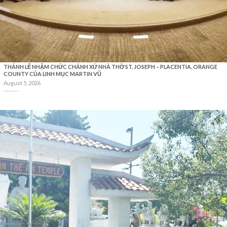
THÁNH LỄ NHẬM CHỨC CHÁNH XỨ NHÀ THỜ ST. JOSEPH – PLACENTIA, ORANGE
COUNTY CỦA LINH MỤC MARTIN VŨ
August 5, 2026