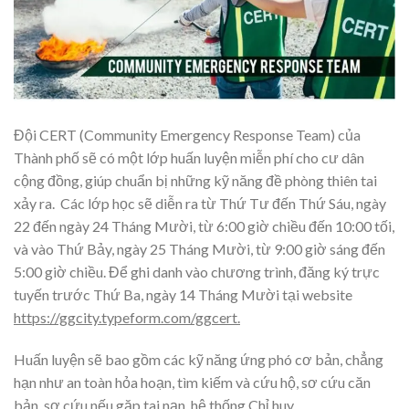
Đội CERT (Community Emergency Response Team) của
Thành phố sẽ có một lớp huấn luyện miễn phí cho cư dân
cộng đồng, giúp chuẩn bị những kỹ năng đề phòng thiên tai
xảy ra. Các lớp học sẽ diễn ra từ Thứ Tư đến Thứ Sáu, ngày
22 đến ngày 24 Tháng Mười, từ 6:00 giờ chiều đến 10:00 tối,
và vào Thứ Bảy, ngày 25 Tháng Mười, từ 9:00 giờ sáng đến
5:00 giờ chiều. Để ghi danh vào chương trình, đăng ký trực
tuyến trước Thứ Ba, ngày 14 Tháng Mười tại website
https://ggcity.typeform.com/ggcert.
Huấn luyện sẽ bao gồm các kỹ năng ứng phó cơ bản, chẳng
hạn như an toàn hỏa hoạn, tìm kiếm và cứu hộ, sơ cứu căn
bản, sơ cứu nếu gặp tai nạn, hệ thống Chỉ huy