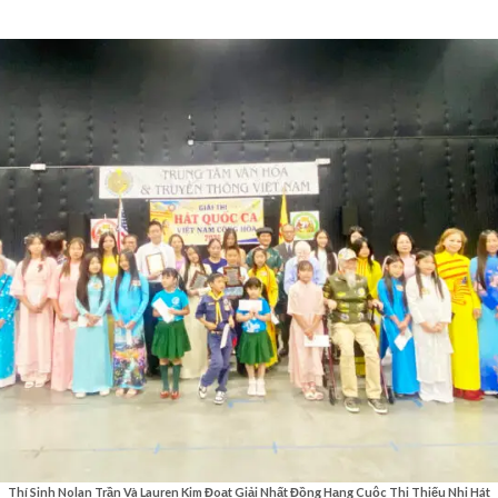
Thí Sinh Nolan Trần Và Lauren Kim Đoạt Giải Nhất Đồng Hạng Cuộc Thi Thiếu Nhi Hát