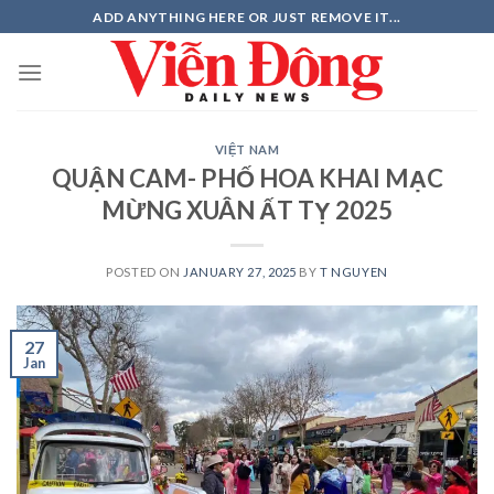
Skip
ADD ANYTHING HERE OR JUST REMOVE IT...
to
content
VIỆT NAM
QUẬN CAM- PHỐ HOA KHAI MẠC
MỪNG XUÂN ẤT TỴ 2025
POSTED ON
JANUARY 27, 2025
BY
T NGUYEN
27
Jan