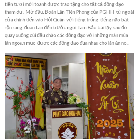
tiền tươi mới toanh được trao tặng cho tất cả đồng đạo
tham dự. Mở đầu, Đoàn Lân Tiên Phong của PGHH từ ngoài
cửa chính tiến vào Hội Quán với tiếng trống, tiếng não bạt
rộn ràng, đoàn Lân đến trước ngôi Tam Bảo bái lạy, sau đó
quay xuống cúi đầu chào các đồng đạo với những màn múa
lân ngoạn mục, được các đồng đạo đua nhau cho lân ăn no..