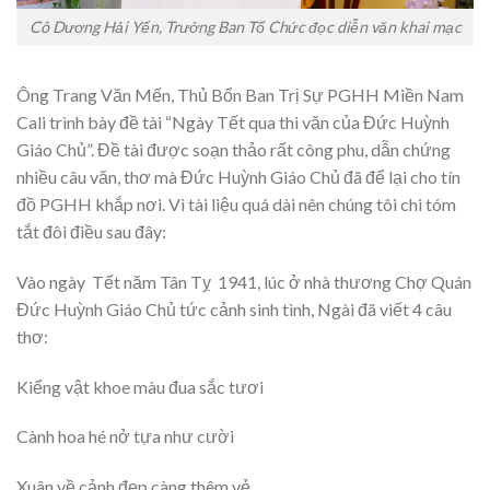
Cô Dương Hải Yến, Trưởng Ban Tổ Chức đọc diễn văn khai mạc
Ông Trang Văn Mến, Thủ Bổn Ban Trị Sự PGHH Miền Nam
Cali trình bày đề tài “Ngày Tết qua thi văn của Đức Huỳnh
Giáo Chủ”. Đề tài được soạn thảo rất công phu, dẫn chứng
nhiều câu văn, thơ mà Đức Huỳnh Giáo Chủ đã để lại cho tín
đồ PGHH khắp nơi. Vì tài liệu quá dài nên chúng tôi chi tóm
tắt đôi điều sau đây:
Vào ngày Tết năm Tân Tỵ 1941, lúc ở nhà thương Chợ Quán
Đức Huỳnh Giáo Chủ tức cảnh sinh tình, Ngài đã viết 4 câu
thơ:
Kiểng vật khoe màu đua sắc tươi
Cành hoa hé nở tựa như cười
Xuân về cảnh đẹp càng thêm vẻ