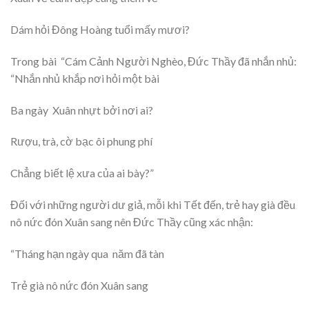
Dám hỏi Đông Hoàng tuổi mấy mươi?
Trong bài “Cám Cảnh Người Nghèo, Đức Thầy đã nhắn nhủ:
“Nhắn nhủ khắp nơi hỏi một bài
Ba ngày Xuân nhựt bởi nơi ai?
Rượu, trà, cờ bạc ôi phung phí
Chẳng biết lệ xưa của ai bày?”
Đối với những người dư giả, mỗi khi Tết đến, trẻ hay già đều
nô nức đón Xuân sang nên Đức Thầy cũng xác nhận:
“Tháng hạn ngày qua năm đã tàn
Trẻ già nô nức đón Xuân sang