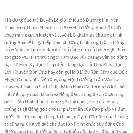
Nữ đồng đạo trẻ Duyên Lê giới thiệu cô Dương Hải Yến,
thành viên Thanh Niên Đoàn PGHH, Trưởng Ban Tổ Chức
chào mừng quan khách và tuyên bố khai mạc chương trình
mừng Xuân Ất Tỵ. Tiếp theo chương trình, ông Hội Trưởng
Trần Văn Tài hướng dẫn một số đồng đạo cử hành nghi thức
tôn giáo PGHH trước ngôi Tam Bảo với bài nguyện do đồng
đạo Lê Hữu Ky đọc. Tiếp đến, đồng đạo Từ Duy Khoa đọc
Lời Khuyên Bổn Đạo hay còn gọi là 8 Điều Răn Cấm của Đức
Huỳnh Giáo Chủ.. Đến đây, ông Hội Trưởng Trần Văn Tài
thay mặt Ban Trị Sự PGHH Miền Nam California có lời chúc
Tết đến quý quan khách và đồng đạo, trong đó có đoạn ông
nói: “…Với tinh thần thương yêu lẫn nhau, cùng cốt nhục,
chúng ta sẽ đóng góp cho sự phát triển của đạo pháp và đất
nước đã cưu mang chúng ta trong mấy mươi năm qua. Chúng
ta cũng hướng về quê cha đất tổ và kính chúc quý đồng đạo
được thân tâm thường lạc, sức khỏe dồi dào và đạo quả viên