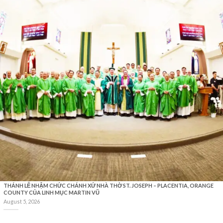
THÁNH LỄ NHẬM CHỨC CHÁNH XỨ NHÀ THỜ ST. JOSEPH – PLACENTIA, ORANGE
COUNTY CỦA LINH MỤC MARTIN VŨ
August 5, 2026