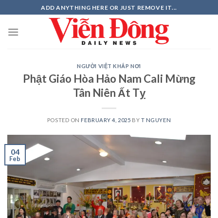
Skip
ADD ANYTHING HERE OR JUST REMOVE IT...
to
content
NGƯỜI VIỆT KHẮP NƠI
Phật Giáo Hòa Hảo Nam Cali Mừng
Tân Niên Ất Tỵ
POSTED ON
FEBRUARY 4, 2025
BY
T NGUYEN
04
Feb