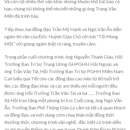
Và còn rất nhiều thơ văn khác nhưng khuôn khổ bài báo có
hạn, chúng tôi không thể nêu hết những gì ông Trang Văn
Mến đã trình bày.
Tiếp theo, hai đồng đạo Trần Mỹ Hạnh và Ngô Văn Ẩn diễn
ngâm thi văn của Đức Huỳnh Giáo Chủ với bài “Tối Mùng
Một” với giọng ngâm thật rõ ràng, truyền cảm.
Trong phần cuối chương trình, ông Nguyễn Thanh Giàu, Hội
Trưởng Ban Trị Sự Trung Uơng GHPGHH Hải Ngoại, và
ông Trần Văn Tài, Hội Trưởng Ban Trị Sự PGHH Miền Nam
Cali biếu quà Tết cho các đồng đạo cao niên từ 80 tuổi trở
lên, các đồng đạo khác và các em thiếu nhi mỗi người đều
được ông Hội Trưởng Trần Văn Tài và bà ……Trưởng Ban
Xã Hội trao tặng một phong bì lì xì. Cuối cùng, ông Ngô Văn
Ẩn, Trưởng Ban Phổ Thông Giáo Lý cảm tạ tất cả quan khách
và đồng đạo, và mời dùng cơm chay thân mật đồng thời
thưởng thức chương trình văn nghệ, đặc biệt có trình diễn
áo dài truyền thống do các em trong Thanh Niên Đoàn PGHH