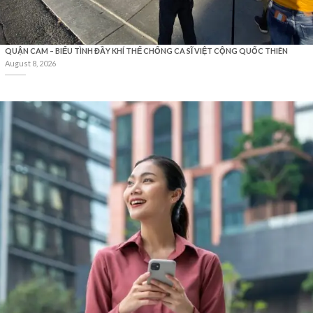
QUẬN CAM – BIỂU TÌNH ĐẦY KHÍ THẾ CHỐNG CA SĨ VIỆT CỘNG QUỐC THIÊN
August 8, 2026