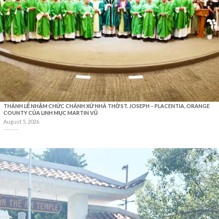
THÁNH LỄ NHẬM CHỨC CHÁNH XỨ NHÀ THỜ ST. JOSEPH – PLACENTIA, ORANGE
COUNTY CỦA LINH MỤC MARTIN VŨ
August 5, 2026