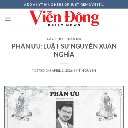
Skip
ADD ANYTHING HERE OR JUST REMOVE IT...
to
content
CÁO PHÓ - PHÂN ƯU
PHÂN ƯU: LUẬT SƯ NGUYỄN XUÂN
NGHĨA
POSTED ON
APRIL 2, 2026
BY
T NGUYEN