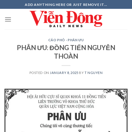
Skip
ADD ANYTHING HERE OR JUST REMOVE IT...
to
content
CÁO PHÓ - PHÂN ƯU
PHÂN ƯU: ĐỒNG TIẾN NGUYỄN
THOÀN
POSTED ON
JANUARY 8, 2025
BY
T NGUYEN