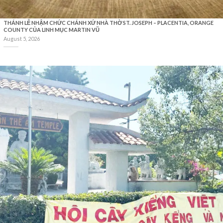
THÁNH LỄ NHẬM CHỨC CHÁNH XỨ NHÀ THỜ ST. JOSEPH – PLACENTIA, ORANGE
COUNTY CỦA LINH MỤC MARTIN VŨ
August 5, 2026