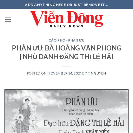
Skip
ADD ANYTHING HERE OR JUST REMOVE IT...
to
content
CÁO PHÓ - PHÂN ƯU
PHÂN ƯU: BÀ HOÀNG VĂN PHONG
| NHŨ DANH ĐẶNG THỊ LỆ HẢI
POSTED ON
NOVEMBER 14, 2024
BY
T NGUYEN