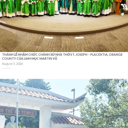
THÁNH LỄ NHẬM CHỨC CHÁNH XỨ NHÀ THỜ ST. JOSEPH – PLACENTIA, ORANGE
COUNTY CỦA LINH MỤC MARTIN VŨ
August 5, 2026