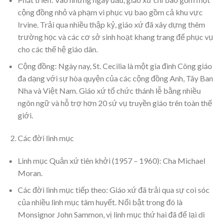
cộng đồng nhỏ và phạm vi phục vụ bao gồm cả khu vực
Irvine. Trải qua nhiều thập kỷ, giáo xứ đã xây dựng thêm
trường học và các cơ sở sinh hoạt khang trang để phục vụ
cho các thế hệ giáo dân.
Cộng đồng: Ngày nay, St. Cecilia là một gia đình Công giáo
đa dạng với sự hòa quyện của các cộng đồng Anh, Tây Ban
Nha và Việt Nam. Giáo xứ tổ chức thánh lễ bằng nhiều
ngôn ngữ và hỗ trợ hơn 20 sứ vụ truyền giáo trên toàn thế
giới.
Các đời linh mục
Linh mục Quản xứ tiên khởi (1957 – 1960): Cha Michael
Moran.
Các đời linh mục tiếp theo: Giáo xứ đã trải qua sự coi sóc
của nhiều linh mục tâm huyết. Nổi bật trong đó là
Monsignor John Sammon, vị linh mục thứ hai đã để lại di