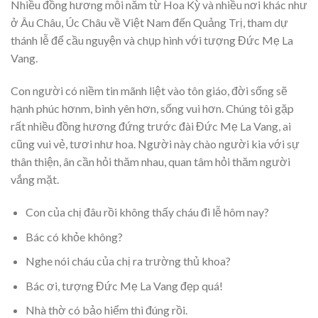
Nhiều đồng hương mỗi năm từ Hoa Kỳ và nhiều nơi khác như
ở Âu Châu, Úc Châu về Việt Nam đến Quảng Trị, tham dự
thánh lễ để cầu nguyện và chụp hình với tượng Đức Mẹ La
Vang.
Con người có niềm tin mãnh liệt vào tôn giáo, đời sống sẽ
hạnh phúc hơnm, bình yên hơn, sống vui hơn. Chúng tôi gặp
rất nhiều đồng hương đứng trước đài Đức Mẹ La Vang, ai
cũng vui vẻ, tươi như hoa. Người này chào người kia với sự
thân thiện, ân cần hỏi thăm nhau, quan tâm hỏi thăm người
vắng mặt.
Con của chị đâu rồi không thấy cháu đi lễ hôm nay?
Bác có khỏe không?
Nghe nói cháu của chị ra trường thủ khoa?
Bác ơi, tượng Đức Mẹ La Vang đẹp quá!
Nhà thờ có bảo hiểm thì đúng rồi.