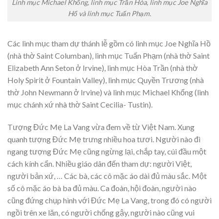
Linh mục Michael Khổng, linh mục Trần Hòa, linh mục Joe Nghĩa
Hổ và linh mục Tuấn Phạm.
Các linh mục tham dự thánh lễ gồm có linh mục Joe Nghĩa Hồ
(nhà thờ Saint Columban), linh mục Tuấn Phạm (nhà thờ Saint
Elizabeth Ann Seton ở Irvine), linh mục Hòa Trần (nhà thờ
Holy Spirit ở Fountain Valley), linh mục Quyền Trương (nhà
thờ John Newmann ở Irvine) và linh mục Michael Khổng (linh
mục chánh xứ nhà thờ Saint Cecilia- Tustin).
Tượng Đức Mẹ La Vang vừa đem về từ Việt Nam. Xung
quanh tượng Đức Mẹ trưng nhiều hoa tươi. Người nào đi
ngang tượng Đức Mẹ cũng ngừng lại, chắp tay, cúi đầu một
cách kính cẩn. Nhiều giáo dân đến tham dự: người Việt,
người bản xứ, … Các bà, các cô mặc áo dài đủ màu sắc. Một
số cô mặc áo bà ba đủ màu. Ca đoàn, hội đoàn, người nào
cũng đứng chụp hình với Đức Mẹ La Vang, trong đó có người
ngồi trên xe lăn, có người chống gậy, người nào cũng vui