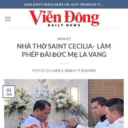
Skip
ADD ANYTHING HERE OR JUST REMOVE IT...
to
content
HOA KỲ
NHÀ THỜ SAINT CECILIA- LÀM
PHÉP ĐÀI ĐỨC MẸ LA VANG
POSTED ON
JUNE 1, 2026
BY
T NGUYEN
01
Jun