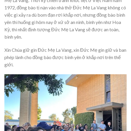
Mẹ La Vang. Thời kỳ chiến tranh khốc liệt ở Việt Nam năm
1972, đồng bào tị nạn vào nhà thờ Đức Mẹ La Vang không có
việc gì xảy ra dù bom đạn rơi khắp nơi, nhưng đồng bào bình
yên thì huống gì hôm nay ở xứ sở an ninh, bình yên như Hoa
Kỳ, thì nhất định tượng Đức Mẹ La Vang sẽ được an toàn,
bình yên.
Xin Chúa giữ gìn Đức Mẹ La Vang, xin Đức Mẹ gìn giữ và ban
phép lành cho đồng bào được bình yên ở khắp nơi trên thế
giới.