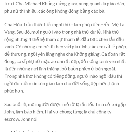
tươi. Cha Michael Khổng đứng giữa, xung quanh là giáo dân,
phụ nữ thì nhiều, các ông không đông bằng các bà.
Cha Hòa Trần thực hiện nghi thức làm phép đền Đức Mẹ La
Vang. Sau đó, mọi người vào trong nhà thờ dự lễ. Nhà thờ
rộng nhưng 4 thế hệ tham dự thánh lễ, đầu bạc chen lẫn đầu
xanh. Có những em bé đi theo với gia đình, các em rất lễ phép,
dễ thương, ngồi yên lặng nghe cha Khổng giảng. Ca đoàn rất
đông, ca sĩ phụ nữ mặc áo dài rất đẹp, đời sống bình yên nhất
là đến những nơi linh thiêng, bỏ buồn phiền ở bên ngoài.
Trong nhà thờ không có tiếng động, người nào ngồi đâu thì
ngồi đó, niềm tin tôn giáo làm cho đời sống đẹp hơn, hạnh
phúc hơn.
Sau buổi lễ, mọi người được mời ở lại ăn tối. Tình cờ tôi gặp
John, làm bảo hiểm. Hai vợ chồng từng là chủ công ty
escrow. John nói: