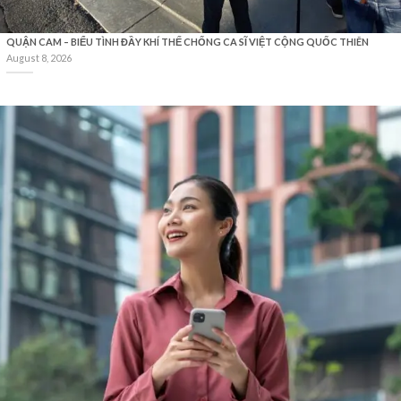
QUẬN CAM – BIỂU TÌNH ĐẦY KHÍ THẾ CHỐNG CA SĨ VIỆT CỘNG QUỐC THIÊN
August 8, 2026