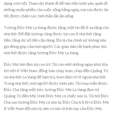
dùng cơm tối. Tham dự thánh lễ để tâm hồn bình yên, quên đi
những muộn phiền của cuộc sống hằng ngày, mà còn được ăn
tối, được chăm sóc tinh thần lẫn ăn uống.
Tượng Đức Mẹ La Vang được tặng, một tín đồ ở xa tặng cho
nhà thờ. Đế đặt tượng cũng được bà con ở nhà thờ tặng
tiền, tặng dư số tiền cần dùng. Đó là cha chính xứ không kêu
gọi đóng góp của mọi người. Các giáo dân rất hạnh phúc khi
nhà thờ được tặng tượng Đức Mẹ La Vang.
Đức Mẹ linh lắm bà con ơi! Tôi còn nhớ những ngày khói lửa
tơi bời ở Việt Nam, đồng bào chạy loạn, chạy đến Quảng Trị
và nhà thờ La Vang để tạm trú, bom đạn rơi ở ngoài nhà thờ.
Trong nhà thờ, mọi người được bình yên. Tôi may mắn được
Đức Cha tặng một bức tượng Đức Mẹ La Vang đem từ
Quảng Trị đến Mỹ. Hình Đức Mẹ có chiếc nón lá. Tôi hỏi Đức
Cha sao tượng Đức Mẹ có nón lá, Đức Cha trả lời vì Đức Mẹ
ở Việt Nam đội nón lá, nên có nón lá trên tay của Đức Mẹ.