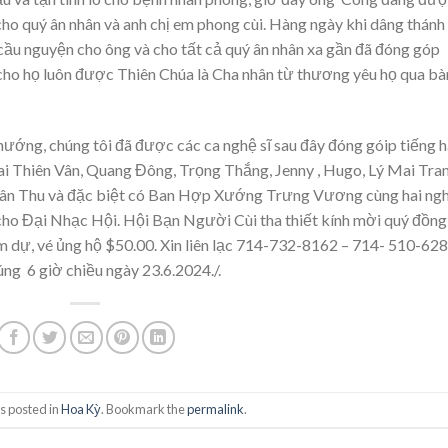
ho quý ân nhân và anh chị em phong cùi. Hàng ngày khi dâng thánh 
ầu nguyện cho ông và cho tất cả quý ân nhân xa gần đã đóng góp
cho họ luôn được Thiên Chúa là Cha nhân từ thương yêu họ qua bà
ướng, chúng tôi đã được các ca nghệ sĩ sau đây đóng góip tiếng h
i Thiên Vân, Quang Đông, Trọng Thắng, Jenny , Hugo, Lý Mai Tran
n Thu và đặc biệt có Ban Hợp Xướng Trưng Vương cùng hai ng
o Đại Nhạc Hội. Hội Bạn Người Cùi tha thiết kính mời quý đồng
 dự, vé ủng hộ $50.00. Xin liên lạc 714-732-8162 – 714- 510-62
g 6 giờ chiều ngày 23.6.2024./.
s posted in
Hoa Kỳ
. Bookmark the
permalink
.