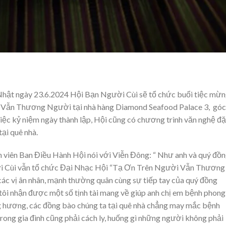
Nhật ngày 23.6.2024 Hội Bạn Người Cùi sẽ tổ chức buổi tiệc mừ
 Vẫn Thương Người tại nhà hàng Diamond Seafood Palace 3, góc
ệc kỷ niệm ngày thành lập, Hội cũng có chương trình văn nghệ đ
ại quê nhà.
 viên Ban Điều Hành Hội nói với Viễn Đông: “ Như anh và quý đồ
ời Cùi vẫn tổ chức Đại Nhạc Hội “Tạ Ơn Trên Người Vẫn Thương
ác vị ân nhân, mạnh thường quân cùng sự tiếp tay của quý đồng
ôi nhận được một số tịnh tài mang về giúp anh chị em bệnh phong 
 hương, các đồng bào chúng ta tại quê nhà chẳng may mắc bệnh
rong gia đình cũng phải cách ly, huống gì những người không phải