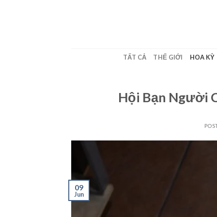
Skip
to
content
TẤT CẢ
THẾ GIỚI
HOA KỲ
Hội Bạn Người 
POS
09
Jun