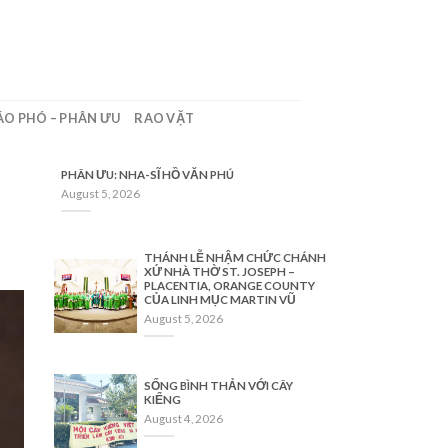
ÁO PHÓ – PHÂN ƯU
RAO VẶT
PHÂN ƯU: NHA-SĨ HỒ VĂN PHÚ
August 5, 2026
THÁNH LỄ NHẬM CHỨC CHÁNH
XỨ NHÀ THỜ ST. JOSEPH –
PLACENTIA, ORANGE COUNTY
CỦA LINH MỤC MARTIN VŨ
August 5, 2026
SỐNG BÌNH THẢN VỚI CÂY
KIỂNG
August 4, 2026