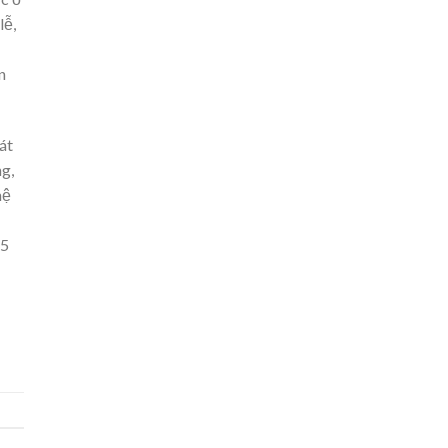
lễ,
n
át
g,
hệ
85