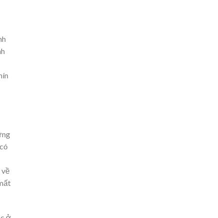
nh
nh
hín
ững
 có
 về
 mất
ợc ở