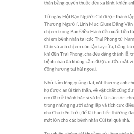
thân bằng quyến thuộc đều xa lánh, khiến an
Từ ngày Hội Bạn Người Cùi được thành lập
Thương Người”, Linh Mục Giuse Đặng Văn C
chị em trong Ban Điều Hành đều xuất tiền t
chị em bệnh nhân tại các Trại Phong từ Nam
Chín và anh chị em còn tận tay rửa, băng b
khi đến Trại Phong, cha đều dâng thánh lễ, 
bệnh nhân đã không cầm được nước mắt vì q
đồng hương tại hải ngoại.
Nhờ tấm lòng quảng đại, xót thương anh c
họ được an ủi tinh thần, về vật chất cũng 
em đã trở thành bác sĩ và trở lại săn sóc ch
trong những người sáng lập và tích cực đi
nhà Cha trên Trời, để lại bao tiếc thương đa
mát lớn cho các bệnh nhân Cùi tại quê nhà.
Tuy nhiên, chúng tôi tin rằng với lòng nhân