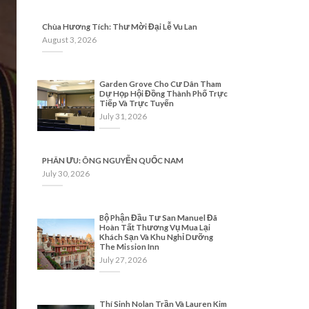
Chùa Hương Tích: Thư Mời Đại Lễ Vu Lan
August 3, 2026
Garden Grove Cho Cư Dân Tham
Dự Họp Hội Đồng Thành Phố Trực
Tiếp Và Trực Tuyến
July 31, 2026
PHÂN ƯU: ÔNG NGUYỄN QUỐC NAM
July 30, 2026
Bộ Phận Đầu Tư San Manuel Đã
Hoàn Tất Thương Vụ Mua Lại
Khách Sạn Và Khu Nghỉ Dưỡng
The Mission Inn
July 27, 2026
Thí Sinh Nolan Trần Và Lauren Kim