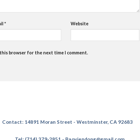
il
*
Website
 this browser for the next time I comment.
Contact: 14891 Moran Street - Westminster, CA 92683
Tel: (714) 379-2851 - Baoviendong@gmail.com