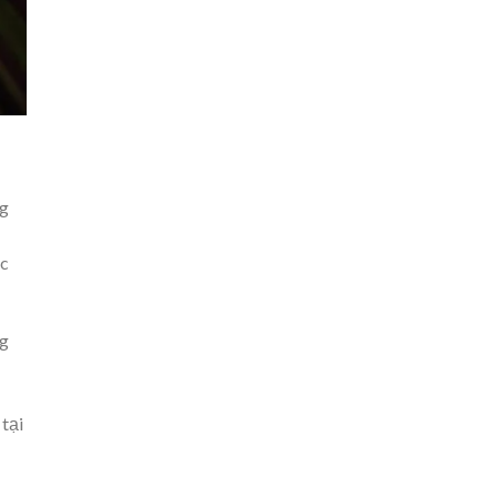
ng
ặc
ng
tại