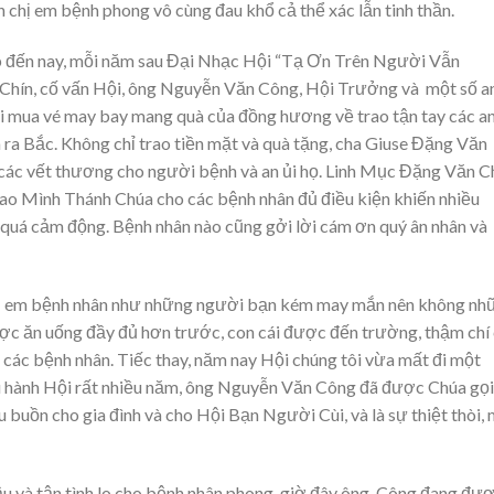
h chị em bệnh phong vô cùng đau khổ cả thể xác lẫn tinh thần.
 đến nay, mỗi năm sau Đại Nhạc Hội “Tạ Ơn Trên Người Vẫn
hín, cố vấn Hội, ông Nguyễn Văn Công, Hội Trưởng và một số a
úi mua vé may bay mang quà của đồng hương về trao tận tay các a
 ra Bắc. Không chỉ trao tiền mặt và quà tặng, cha Giuse Đặng Văn
ó các vết thương cho người bệnh và an ủi họ. Linh Mục Đặng Văn C
trao Mình Thánh Chúa cho các bệnh nhân đủ điều kiện khiến nhiều
uá cảm động. Bệnh nhân nào cũng gởi lời cám ơn quý ân nhân và
hị em bệnh nhân như những người bạn kém may mắn nên không nh
được ăn uống đầy đủ hơn trước, con cái được đến trường, thậm chí
o các bệnh nhân. Tiếc thay, năm nay Hội chúng tôi vừa mất đi một
ều hành Hội rất nhiều năm, ông Nguyễn Văn Công đã được Chúa gọi
u buồn cho gia đình và cho Hội Bạn Người Cùi, và là sự thiệt thòi,
 hậu và tận tình lo cho bệnh nhân phong, giờ đây ông Công đang đư