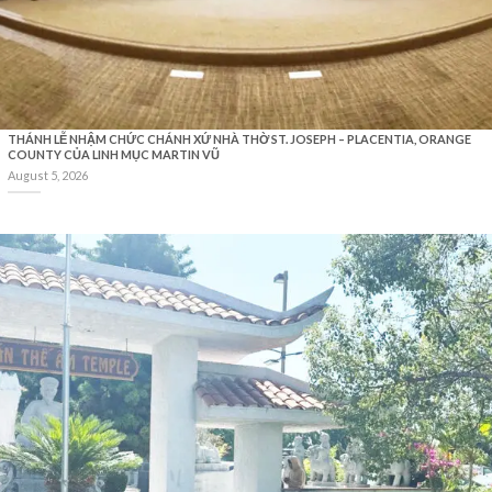
THÁNH LỄ NHẬM CHỨC CHÁNH XỨ NHÀ THỜ ST. JOSEPH – PLACENTIA, ORANGE
COUNTY CỦA LINH MỤC MARTIN VŨ
August 5, 2026