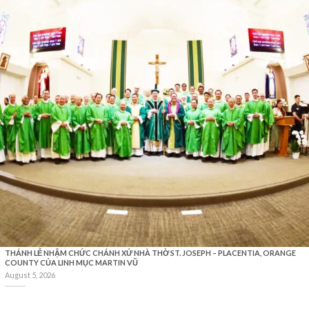
THÁNH LỄ NHẬM CHỨC CHÁNH XỨ NHÀ THỜ ST. JOSEPH – PLACENTIA, ORANGE
COUNTY CỦA LINH MỤC MARTIN VŨ
August 5, 2026