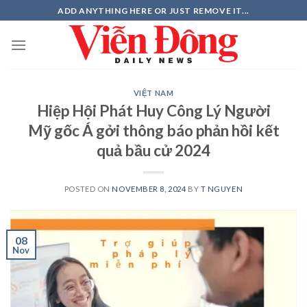
Skip
ADD ANYTHING HERE OR JUST REMOVE IT...
to
content
VIỆT NAM
Hiệp Hội Phát Huy Công Lý Người
Mỹ gốc Á gởi thông báo phản hồi kết
quả bầu cử 2024
POSTED ON
NOVEMBER 8, 2024
BY
T NGUYEN
08
Nov