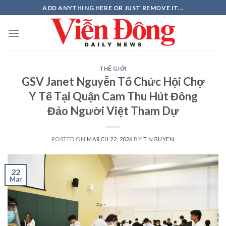
Skip
ADD ANYTHING HERE OR JUST REMOVE IT...
to
content
THẾ GIỚI
GSV Janet Nguyễn Tổ Chức Hội Chợ
Y Tế Tại Quận Cam Thu Hút Đông
Đảo Người Việt Tham Dự
POSTED ON
MARCH 22, 2026
BY
T NGUYEN
22
Mar