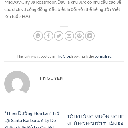
Midway City và Rossmoor. Đây là khu vực có nhu cầu cao về
các dịch vụ cộng đồng, đặc biệt là đối với thế hệ người Việt
lớn tuổi.(HA)
This entry was posted in
Thế Giới
. Bookmark the
permalink
.
T NGUYEN
“Thiên Đường Hoa Lan” Trở
TÔI KHÔNG MUỐN NGHE
Lại Santa Barbara: 6 Lý Do
NHỮNG NGƯỜI THÂN RA
Không Nên Bỏ Lỡ Orchid