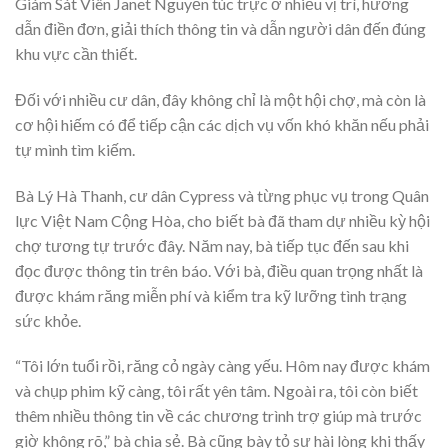
Giám Sát Viên Janet Nguyễn túc trực ở nhiều vị trí, hướng
dẫn điền đơn, giải thích thông tin và dẫn người dân đến đúng
khu vực cần thiết.
Đối với nhiều cư dân, đây không chỉ là một hội chợ, mà còn là
cơ hội hiếm có để tiếp cận các dịch vụ vốn khó khăn nếu phải
tự mình tìm kiếm.
Bà Lý Hà Thanh, cư dân Cypress và từng phục vụ trong Quân
lực Việt Nam Cộng Hòa, cho biết bà đã tham dự nhiều kỳ hội
chợ tương tự trước đây. Năm nay, bà tiếp tục đến sau khi
đọc được thông tin trên báo. Với bà, điều quan trọng nhất là
được khám răng miễn phí và kiểm tra kỹ lưỡng tình trạng
sức khỏe.
“Tôi lớn tuổi rồi, răng cỏ ngày càng yếu. Hôm nay được khám
và chụp phim kỹ càng, tôi rất yên tâm. Ngoài ra, tôi còn biết
thêm nhiều thông tin về các chương trình trợ giúp mà trước
giờ không rõ,” bà chia sẻ. Bà cũng bày tỏ sự hài lòng khi thấy