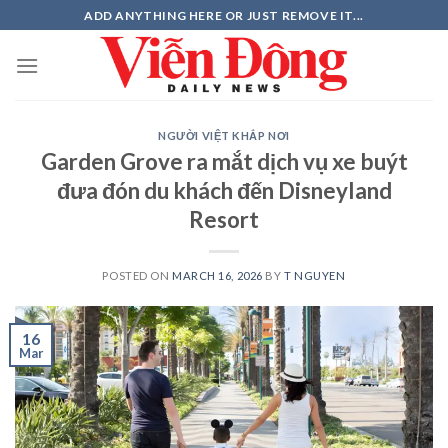
Skip
ADD ANYTHING HERE OR JUST REMOVE IT...
to
content
NGƯỜI VIỆT KHẮP NƠI
Garden Grove ra mắt dịch vụ xe buýt
đưa đón du khách đến Disneyland
Resort
POSTED ON
MARCH 16, 2026
BY
T NGUYEN
16
Mar