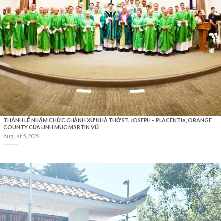
THÁNH LỄ NHẬM CHỨC CHÁNH XỨ NHÀ THỜ ST. JOSEPH – PLACENTIA, ORANGE
COUNTY CỦA LINH MỤC MARTIN VŨ
August 5, 2026