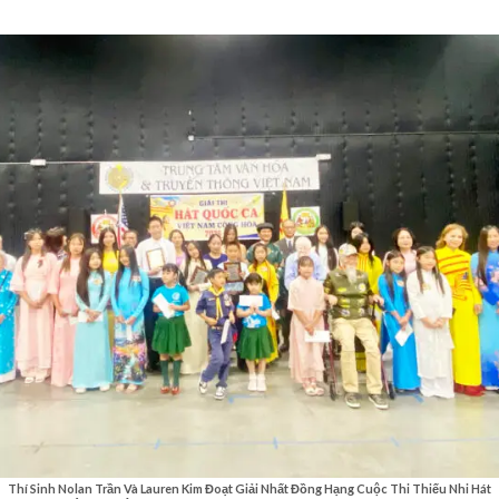
Thí Sinh Nolan Trần Và Lauren Kim Đoạt Giải Nhất Đồng Hạng Cuộc Thi Thiếu Nhi Hát