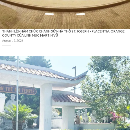
THÁNH LỄ NHẬM CHỨC CHÁNH XỨ NHÀ THỜ ST. JOSEPH – PLACENTIA, ORANGE
COUNTY CỦA LINH MỤC MARTIN VŨ
August 5, 2026