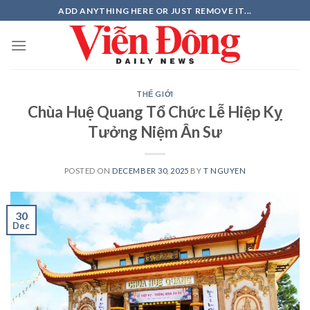
Skip
ADD ANYTHING HERE OR JUST REMOVE IT...
to
content
THẾ GIỚI
Chùa Huệ Quang Tổ Chức Lễ Hiệp Kỵ
Tưởng Niệm Ân Sư
POSTED ON
DECEMBER 30, 2025
BY
T NGUYEN
30
Dec