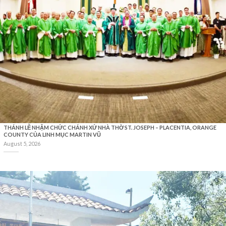
THÁNH LỄ NHẬM CHỨC CHÁNH XỨ NHÀ THỜ ST. JOSEPH – PLACENTIA, ORANGE
COUNTY CỦA LINH MỤC MARTIN VŨ
August 5, 2026