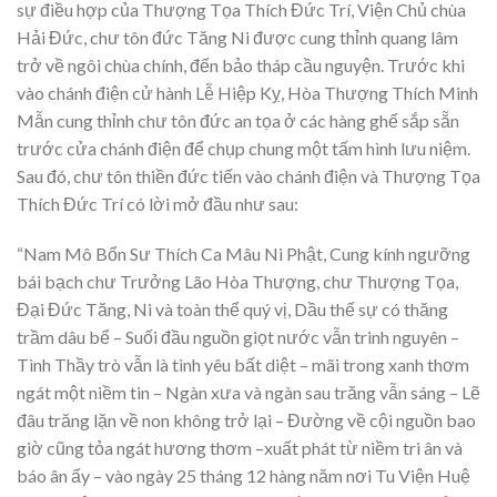
sự điều hợp của Thượng Tọa Thích Đức Trí, Viện Chủ chùa
Hải Đức, chư tôn đức Tăng Ni được cung thỉnh quang lâm
trở về ngôi chùa chính, đến bảo tháp cầu nguyện. Trước khi
vào chánh điện cử hành Lễ Hiệp Kỵ, Hòa Thượng Thích Minh
Mẫn cung thỉnh chư tôn đức an tọa ở các hàng ghế sắp sẵn
trước cửa chánh điện để chụp chung một tấm hình lưu niệm.
Sau đó, chư tôn thiền đức tiến vào chánh điện và Thượng Tọa
Thích Đức Trí có lời mở đầu như sau:
“Nam Mô Bổn Sư Thích Ca Mâu Ni Phật, Cung kính ngưỡng
bái bạch chư Trưởng Lão Hòa Thượng, chư Thượng Tọa,
Đại Đức Tăng, Ni và toàn thể quý vị, Dầu thế sự có thăng
trầm dâu bể – Suối đầu nguồn giọt nước vẫn trinh nguyên –
Tình Thầy trò vẫn là tình yêu bất diệt – mãi trong xanh thơm
ngát một niềm tin – Ngàn xưa và ngàn sau trăng vẫn sáng – Lẽ
đâu trăng lặn về non không trở lại – Đường về cội nguồn bao
giờ cũng tỏa ngát hương thơm –xuất phát từ niềm tri ân và
báo ân ấy – vào ngày 25 tháng 12 hàng năm nơi Tu Viện Huệ