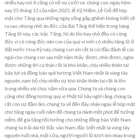
nhiều hay nói ít cũng có nở nụ cười và chúng con, ngày hôm
nay 25 tháng 12 của năm 2025, lễ Kỷ Niệm, Lễ Giỗ để họp
mặt chư Tăng qua những ngày sống gập ghềnh không biết sẽ
ra sao, nhưng nhờ ân đức của đại Tăng thể hiện trong hàng
Tăng lữ này, các bậc Tăng, Ni dù lớn hay nhỏ đều có công
đức vì có công đức nên con của quý vị mới có nhiều tăng lữ ở
đất nước Hoa Kỳ này, chúng con xin rất là cúi đầu đảnh lễ các
ngài cho chúng con sau một năm thấy được, nhìn được, nghe
được những lời ca thán rất là khó khăn, chịu nhiều thiên tai
bão lụt và đồng báo quê hương Việt Nam nhất là vùng tây
nguyên, nam bộ chịu nhiều sự khó khăn thiên tai rất là lớn
trong nhiều vài chục năm vừa qua. Chúng ta và chúng con
cũng như đồng hương quý vị Phật tử hãy nghĩ rằng chúng ta
rất còn sự đầm ấm, chúng ta sẽ đến đây, nhân ngày lễ họp mặt
chư tăng ngày cuối năm để chúng ta dành một phút để tưởng
niệm, để gia tăng hồi hướng cho những đồng bào Việt Nam
chúng ta trải dài từ Bắc vào Nam, đặc biệt nhất là vùng tây
nguyên mất nhà, mất cửa, người người lũ lượt ôm nhau trong