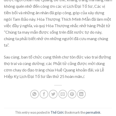
không quên nhớ đến công ơn các vị Lịch Đại Tổ Sư, Các vị
tiền bối và những ân nhân đã góp công, góp của xây dựng
ngôi Tam Bảo này. Hòa Thượng Thích Minh Mẫn đã làm một
việc đầy ý nghĩa, và quý Hòa Thượng nhắc nhở hàng Phật tử
“Chúng ta may mắn được sống trên đất nước tự do này,
chúng ta phải biết nhớ ơn những người đã cưu mang chúng
ta”.
Sau cùng, ban tổ chức cung thỉnh chư tôn đức vào trai đường
thọ trai và cùng dường; các Phật tử cũng được mời dùng
cơm chay do đạo tràng chùa Huệ Quang khoản đãi, và Lễ
Hiệp Kỵ Lịch Đại Tổ Sư lần thứ 25 hoàn mãn./.
This entry was posted in
Thế Giới
. Bookmark the
permalink
.