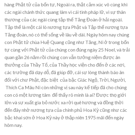
hàng Phật tử của bổn tự, Ngoài ra, thật cảm xúc vô cùng khi
các ngài chánh thức quang lâm vì cái tình pháp lữ, vì sự thân
thương của các ngài cùng tập thể Tăng Đoàn ở hải ngoại.
Tập thể là một cái lò nương tựa Phật và Tập thể nương tựa
Tăng đoàn, nó có thể sống về lâu về dài. Ngày hôm nay chúng
con Phật tử chùa Huệ Quang cũng như Tăng, Ni ở trong bổn
tự cùng với Phật tử của chúng con đúng ngày 25 Noel, và trải
quan gần 26 năm rồi chúng con vẫn tưởng niệm được ân
thưởng của Thầy Tổ, của Thầy học viện cho đến ở các nơi,
các trường đã dạy dỗ, đã giúp đỡ, cái sự lòng thành báo ân
đối với chư Phật, đặc biệt của bậc Giác Ngộ, Trời, Người,
Thích Ca Mâu Ni còn những vị sau này kế tiếp đã cho chúng
con có một lương tâm để thấy rõ mình là ai? Được thọ giới
lớn và sự xuất gia bỏ nước xa rời quê hương và đồng thời
đến đây nhờ nương tựa của chính phủ Hoa Kỳ cũng như các
bậc khai sơn ở Hoa Kỳ này ở thập niên 1975 mãi đến ngày
hôm nay.