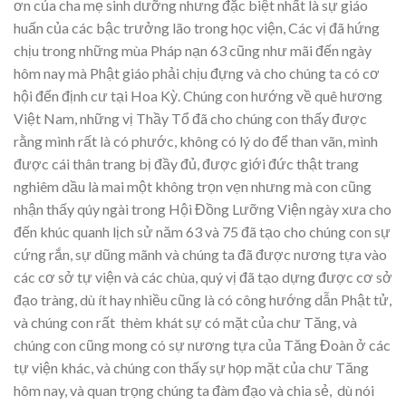
ơn của cha mẹ sinh dưỡng nhưng đặc biệt nhất là sự giáo
huấn của các bậc trưởng lão trong học viện, Các vị đã hứng
chịu trong những mùa Pháp nạn 63 cũng như mãi đến ngày
hôm nay mà Phật giáo phải chịu đựng và cho chúng ta có cơ
hội đến định cư tại Hoa Kỳ. Chúng con hướng về quê hương
Việt Nam, những vị Thầy Tổ đã cho chúng con thấy được
rằng mình rất là có phước, không có lý do để than vãn, mình
được cái thân trang bị đầy đủ, được giới đức thật trang
nghiêm dầu là mai một không trọn vẹn nhưng mà con cũng
nhận thấy qúy ngài trong Hội Đồng Lưỡng Viện ngày xưa cho
đến khúc quanh lịch sử năm 63 và 75 đã tạo cho chúng con sự
cứng rắn, sự dũng mãnh và chúng ta đã được nương tựa vào
các cơ sở tự viện và các chùa, quý vị đã tạo dựng được cơ sở
đạo tràng, dù ít hay nhiều cũng là có công hướng dẫn Phật tử,
và chúng con rất thèm khát sự có mặt của chư Tăng, và
chúng con cũng mong có sự nương tựa của Tăng Đoàn ở các
tự viện khác, và chúng con thấy sự họp mặt của chư Tăng
hôm nay, và quan trọng chúng ta đàm đạo và chia sẻ, dù nói