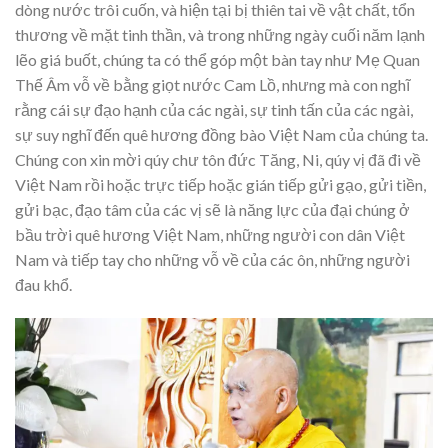
dòng nước trôi cuốn, và hiện tại bị thiên tai về vật chất, tổn
thương về mặt tinh thần, và trong những ngày cuối năm lạnh
lẽo giá buốt, chúng ta có thể góp một bàn tay như Mẹ Quan
Thế Âm vỗ về bằng giọt nước Cam Lồ, nhưng mà con nghĩ
rằng cái sự đạo hạnh của các ngài, sự tinh tấn của các ngài,
sự suy nghĩ đến quê hương đồng bào Việt Nam của chúng ta.
Chúng con xin mời qúy chư tôn đức Tăng, Ni, qúy vị đã đi về
Việt Nam rồi hoặc trực tiếp hoặc gián tiếp gửi gạo, gửi tiền,
gửi bạc, đạo tâm của các vị sẽ là năng lực của đại chúng ở
bầu trời quê hương Việt Nam, những người con dân Việt
Nam và tiếp tay cho những vỗ về của các ôn, những người
đau khổ.