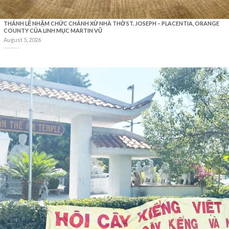
THÁNH LỄ NHẬM CHỨC CHÁNH XỨ NHÀ THỜ ST. JOSEPH – PLACENTIA, ORANGE
COUNTY CỦA LINH MỤC MARTIN VŨ
August 5, 2026