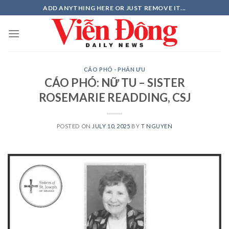
Skip
ADD ANYTHING HERE OR JUST REMOVE IT...
to
content
CÁO PHÓ - PHÂN ƯU
CÁO PHÓ: NỮ TU – SISTER
ROSEMARIE READDING, CSJ
POSTED ON
JULY 10, 2025
BY
T NGUYEN