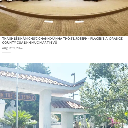
THÁNH LỄ NHẬM CHỨC CHÁNH XỨ NHÀ THỜ ST. JOSEPH – PLACENTIA, ORANGE
COUNTY CỦA LINH MỤC MARTIN VŨ
August 5, 2026