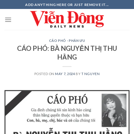
Skip
ADD ANYTHING HERE OR JUST REMOVE IT...
to
content
CÁO PHÓ - PHÂN ƯU
CÁO PHÓ: BÀ NGUYỄN THỊ THU
HẰNG
POSTED ON
MAY 7, 2024
BY
T NGUYEN