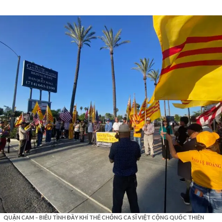
QUẬN CAM – BIỂU TÌNH ĐẦY KHÍ THẾ CHỐNG CA SĨ VIỆT CỘNG QUỐC THIÊN