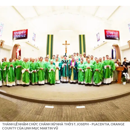
THÁNH LỄ NHẬM CHỨC CHÁNH XỨ NHÀ THỜ ST. JOSEPH – PLACENTIA, ORANGE
COUNTY CỦA LINH MỤC MARTIN VŨ