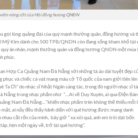
 viên nòng cốt của Hội đồng hương QNĐN
êu gọi lòng quảng đại cùa quý mạnh thường quân, đồng hương và 
00 Mỹ Kim dành cho 500 TPB/QNDN còn đang sống kham khổ tại 
úc quý ân nhân, mạnh thường quân và đồng hương QNDN một mùa 
h phúc.
 Ban Hợp Ca Quảng Nam Đà Nẵng với những tà áo dài tuyệt đẹp c
 phục và chiếc cà vạt mang màu cờ Tổ quốc của nam giới tiên lên
Ta Ơi” do nhạc sĩ Nhật Ngân sáng tác, trong đó người nhạc sĩ tà
à Nẵng trong nhạc phẩm như “…Ai về Duy Xuyên, ai qua Điện Bàn,
 Quảng Nam Đà Nẵng…”khiến nhạc phẩm trên không thể thiếu mỗi 
t, ai nấy đều thấy hãnh diện với quê hương được mang danh
hau cắt rốn của mình, bây giờ “ xa xôi quá, anh em trôi dạt bốn
táp, hẹn một ngày về, trở lại quê hương”.