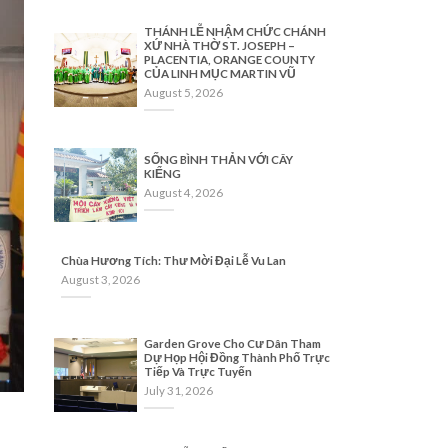
THÁNH LỄ NHẬM CHỨC CHÁNH
XỨ NHÀ THỜ ST. JOSEPH –
PLACENTIA, ORANGE COUNTY
CỦA LINH MỤC MARTIN VŨ
August 5, 2026
SỐNG BÌNH THẢN VỚI CÂY
KIỂNG
August 4, 2026
Chùa Hương Tích: Thư Mời Đại Lễ Vu Lan
August 3, 2026
Garden Grove Cho Cư Dân Tham
Dự Họp Hội Đồng Thành Phố Trực
Tiếp Và Trực Tuyến
July 31, 2026