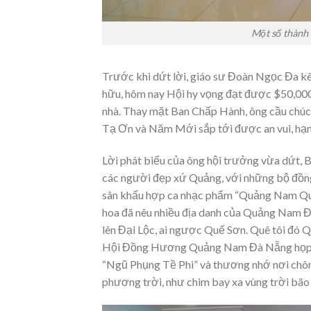
Một số thành
Trước khi dứt lời, giáo sư Đoàn Ngọc Đa k
hữu, hôm nay Hội hy vọng đạt được $50,0
nhà. Thay mặt Ban Chấp Hành, ông cầu ch
Tạ Ơn và Năm Mới sắp tới được an vui, hạn
Lời phát biểu của ông hội trưởng vừa dứt,
các người đẹp xứ Quảng, với những bộ đồng
sân khấu hợp ca nhạc phẩm “Quảng Nam Quê 
hoa đã nêu nhiều địa danh của Quảng Nam Đ
lên Đại Lộc, ai ngược Quế Sơn. Quê tôi đó
Hội Đồng Hương Quảng Nam Đà Nẵng họp mặ
“Ngũ Phụng Tề Phi” và thương nhớ nơi chôn n
phương trời, như chim bay xa vùng trời bão 