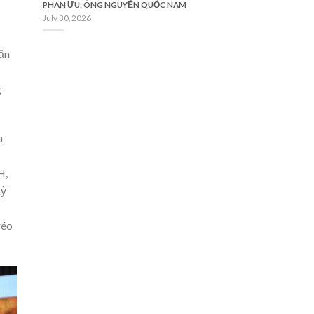
PHÂN ƯU: ÔNG NGUYỄN QUỐC NAM
July 30, 2026
ần
g
a
H,
kỳ
réo