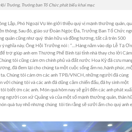
Hội Trưởng, Trưởng ban Tổ Chức phát biểu khai mạc
ng Lập, Phó Ngoại Vụ lên giới thiệu quý vị mạnh thường quân, qu
uyền thông. Sau đó, giáo sư Đoàn Ngọc Đa, Trưởng Ban Tổ Chức ng
g quân cũng như quý thân hữu và đồng hương, tất cả trên 500
 ý nghĩa này. Ông Hội Trưởng nói : “…Hàng năm vào dịp Lễ Tạ Ơn
 để trợ giúp anh em Thương Phế Binh tại tỉnh nhà thay cho lời Cám
Chúng tôi cũng cám ơn chính phủ và đất nước Hoa Kỳ đã cưu man
hương, đã đem lại cho chúng ta một cuộc sống ấm no, hạnh phúc, m
ng ta. Chúng tôi cám ơn các anh TPB/VNCH, những người đã cùng
n với chúng tôi và các anh đã dũng cảm chiến đấu, đã hy sinh một
tôi biết ơn các anh. Món quà hôm nay sẽ gửi đến các anh phát xuấ
hững người con xứ Quảng và của một số mạnh thường quân, thân h
món quà tuy nhỏ nhưng chúng tôi tin rằng sẽ sưởi ấm cho quý anh 