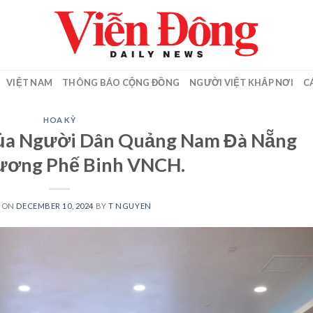
VIỆT NAM
THÔNG BÁO CỘNG ĐỒNG
NGƯỜI VIỆT KHẮP NƠI
C
HOA KỲ
Của Người Dân Quảng Nam Đà Nẵng
ương Phế Binh VNCH.
D ON
DECEMBER 10, 2024
BY
T NGUYEN