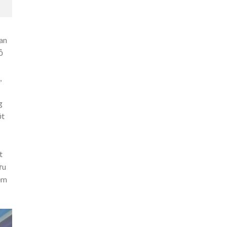
an
ỏ
,
g
ột
t
ữu
em