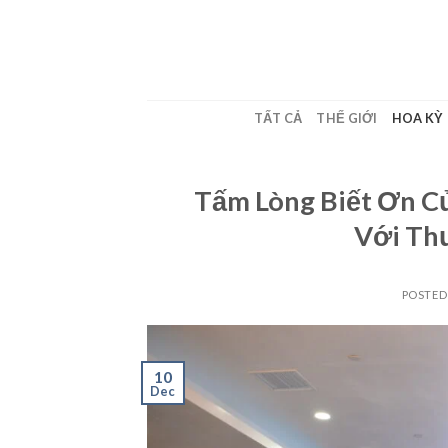
Skip
to
content
TẤT CẢ
THẾ GIỚI
HOA KỲ
Tấm Lòng Biết Ơn 
Với Th
POSTE
10
Dec