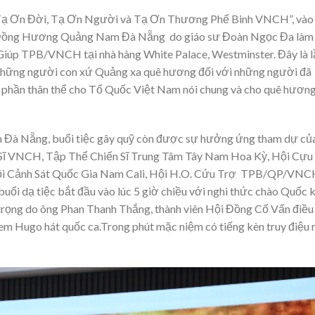
ạ Ơn Đời, Tạ Ơn Người và Tạ Ơn Thương Phế Binh VNCH”, vào
i Đồng Hương Quảng Nam Đà Nẵng do giáo sư Đoàn Ngọc Đa làm
iúp TPB/VNCH tại nhà hàng White Palace, Westminster. Đây là l
a những người con xứ Quảng xa quê hương đối với những người đã
t phần thân thể cho Tổ Quốc Việt Nam nói chung và cho quê hươn
Đà Nẵng, buổi tiệc gây quỹ còn được sự hưởng ứng tham dự củ
n Sĩ VNCH, Tập Thể Chiến Sĩ Trung Tâm Tây Nam Hoa Kỳ, Hội Cựu
ội Cảnh Sát Quốc Gia Nam Cali, Hội H.O. Cứu Trợ TPB/QP/VNC
i dạ tiệc bắt đầu vào lúc 5 giờ chiều với nghi thức chào Quốc 
rọng do ông Phan Thanh Thắng, thành viên Hội Đồng Cố Vấn điều
 Hugo hát quốc ca.Trong phút mặc niệm có tiếng kèn truy điệu 