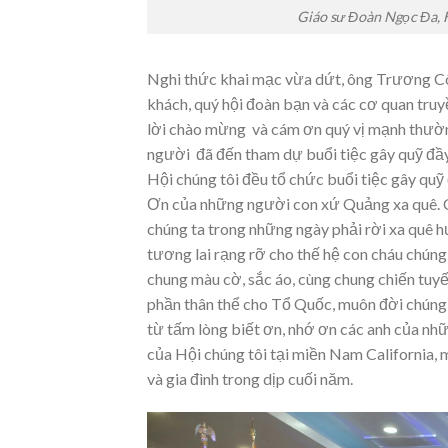
Giáo sư Đoàn Ngọc Đa, 
Nghi thức khai mạc vừa dứt, ông Trương Cô
khách, quý hội đoàn bạn và các cơ quan tr
lời chào mừng và cám ơn quý vị mạnh thườn
người đã đến tham dự buổi tiệc gây quỹ đầy
Hội chúng tôi đều tổ chức buổi tiệc gây quỹ
Ơn của những người con xứ Quảng xa quê. 
chúng ta trong những ngày phải rời xa quê 
tương lai rạng rỡ cho thế hệ con cháu chú
chung màu cờ, sắc áo, cùng chung chiến tuyế
phần thân thể cho Tổ Quốc, muôn đời chúng 
từ tấm lòng biết ơn, nhớ ơn các anh của n
của Hội chúng tôi tại miền Nam California, 
và gia đình trong dịp cuối năm.