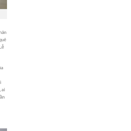
thân
quê
Lễ
ủa
i
 ai
lần