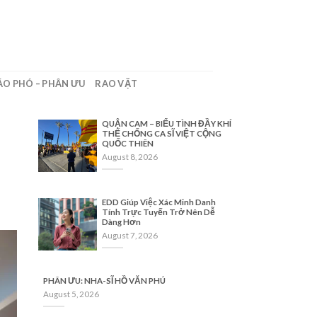
ÁO PHÓ – PHÂN ƯU
RAO VẶT
QUẬN CAM – BIỂU TÌNH ĐẦY KHÍ
THẾ CHỐNG CA SĨ VIỆT CỘNG
QUỐC THIÊN
August 8, 2026
EDD Giúp Việc Xác Minh Danh
Tính Trực Tuyến Trở Nên Dễ
Dàng Hơn
August 7, 2026
PHÂN ƯU: NHA-SĨ HỒ VĂN PHÚ
August 5, 2026