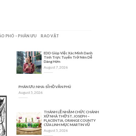
ÁO PHÓ – PHÂN ƯU
RAO VẶT
EDD Giúp Việc Xác Minh Danh
Tính Trực Tuyến Trở Nên Dễ
Dàng Hơn
August 7, 2026
PHÂN ƯU: NHA-SĨ HỒ VĂN PHÚ
August 5, 2026
THÁNH LỄ NHẬM CHỨC CHÁNH
XỨ NHÀ THỜ ST. JOSEPH –
PLACENTIA, ORANGE COUNTY
CỦA LINH MỤC MARTIN VŨ
August 5, 2026