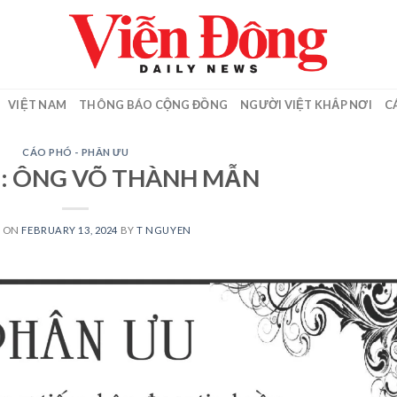
VIỆT NAM
THÔNG BÁO CỘNG ĐỒNG
NGƯỜI VIỆT KHẮP NƠI
C
CÁO PHÓ - PHÂN ƯU
: ÔNG VÕ THÀNH MẪN
D ON
FEBRUARY 13, 2024
BY
T NGUYEN