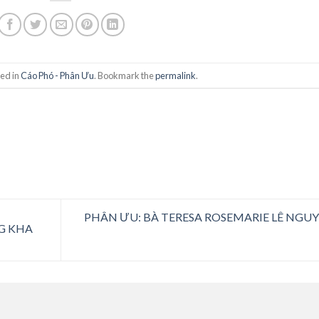
ted in
Cáo Phó - Phân Ưu
. Bookmark the
permalink
.
PHÂN ƯU: BÀ TERESA ROSEMARIE LÊ NGU
G KHA