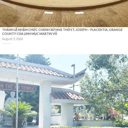
THÁNH LỄ NHẬM CHỨC CHÁNH XỨ NHÀ THỜ ST. JOSEPH – PLACENTIA, ORANGE
COUNTY CỦA LINH MỤC MARTIN VŨ
August 5, 2026