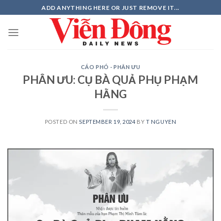
Skip
ADD ANYTHING HERE OR JUST REMOVE IT...
to
content
CÁO PHÓ - PHÂN ƯU
PHÂN ƯU: CỤ BÀ QUẢ PHỤ PHẠM
HẰNG
POSTED ON
SEPTEMBER 19, 2024
BY
T NGUYEN