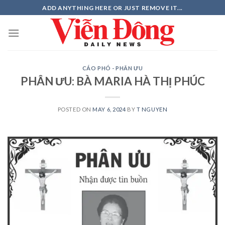
Skip
ADD ANYTHING HERE OR JUST REMOVE IT...
to
content
CÁO PHÓ - PHÂN ƯU
PHÂN ƯU: BÀ MARIA HÀ THỊ PHÚC
POSTED ON
MAY 6, 2024
BY
T NGUYEN