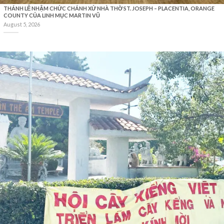
THÁNH LỄ NHẬM CHỨC CHÁNH XỨ NHÀ THỜ ST. JOSEPH – PLACENTIA, ORANGE
COUNTY CỦA LINH MỤC MARTIN VŨ
August 5, 2026