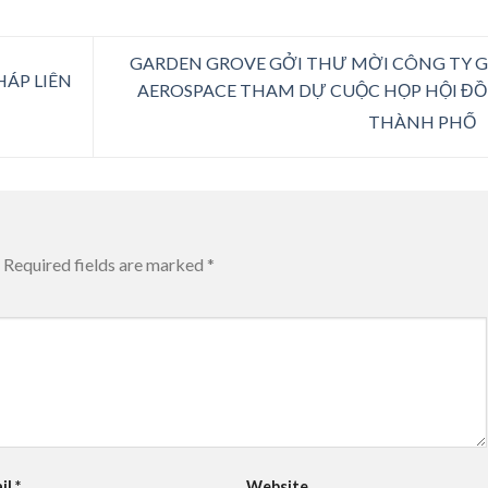
GARDEN GROVE GỞI THƯ MỜI CÔNG TY 
HÁP LIÊN
AEROSPACE THAM DỰ CUỘC HỌP HỘI Đ
THÀNH PHỐ
Required fields are marked
*
il
*
Website