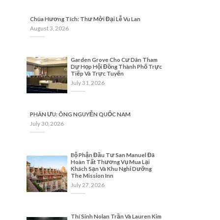
Chùa Hương Tích: Thư Mời Đại Lễ Vu Lan
August 3, 2026
Garden Grove Cho Cư Dân Tham
Dự Họp Hội Đồng Thành Phố Trực
Tiếp Và Trực Tuyến
July 31, 2026
PHÂN ƯU: ÔNG NGUYỄN QUỐC NAM
July 30, 2026
Bộ Phận Đầu Tư San Manuel Đã
Hoàn Tất Thương Vụ Mua Lại
Khách Sạn Và Khu Nghỉ Dưỡng
The Mission Inn
July 27, 2026
Thí Sinh Nolan Trần Và Lauren Kim