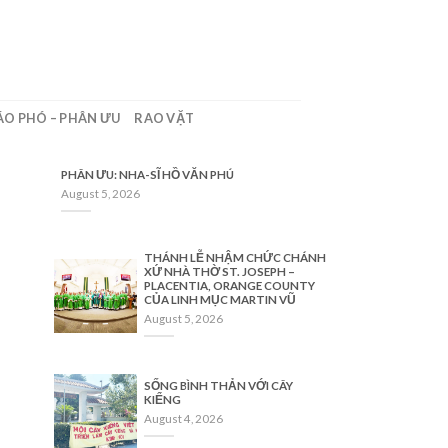
ÁO PHÓ – PHÂN ƯU
RAO VẶT
PHÂN ƯU: NHA-SĨ HỒ VĂN PHÚ
August 5, 2026
THÁNH LỄ NHẬM CHỨC CHÁNH
XỨ NHÀ THỜ ST. JOSEPH –
PLACENTIA, ORANGE COUNTY
CỦA LINH MỤC MARTIN VŨ
August 5, 2026
SỐNG BÌNH THẢN VỚI CÂY
KIỂNG
August 4, 2026