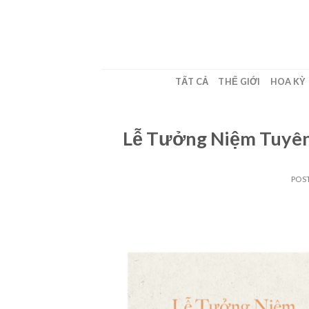
Skip
to
content
TẤT CẢ
THẾ GIỚI
HOA KỲ
Lễ Tưởng Niệm Tuyê
POS