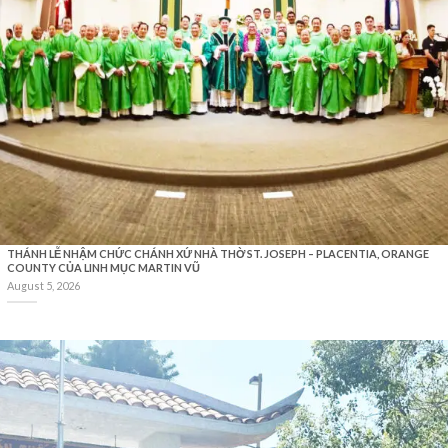
THÁNH LỄ NHẬM CHỨC CHÁNH XỨ NHÀ THỜ ST. JOSEPH – PLACENTIA, ORANGE
COUNTY CỦA LINH MỤC MARTIN VŨ
August 5, 2026