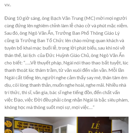
v.v..
Đúng 10 giờ sáng, ông Bạch Văn Trung (MC) mời mọi người
cùng đứng lên nghiêm chỉnh làm lễ chào cờ và phút mặc niệm.
Sau đó, ông Ngô Văn Ẩn, Trưởng Ban Phổ Thông Giáo Lý
cũng là Trưởng Ban Tổ Chức lên chào mừng quan khách và
tuyên bố khai mạc buổi lễ, trong lời phát biểu, sau khi nói về
thân thế, lai lịch của Đức Huỳnh Giáo Chủ, ông Ngô Văn Ẩn
cho biết: “…..Về thuyết pháp, Ngài nói thao thao bất tuyệt, lúc
thanh thoát lúc thâm trầm, từ văn xuôi đến văn vần. Mỗi lần
Ngài cất tiếng lên, người nghe cảm thấy say mê, thân tâm êm
dịu, cõi lòng thanh thản, muốn nghe hoài, nghe mãi. Nhiều nhà
trí thức, thi sĩ, văn gia, bác sĩ nghe tiếng đồn, đến chất vấn
việc Đạo, việc Đời đều phải công nhận Ngài là bậc siêu phàm,
không học mà thông suốt mọi sự, mọi việc…”