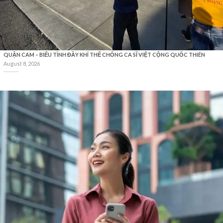
QUẬN CAM – BIỂU TÌNH ĐẦY KHÍ THẾ CHỐNG CA SĨ VIỆT CỘNG QUỐC THIÊN
August 8, 2026