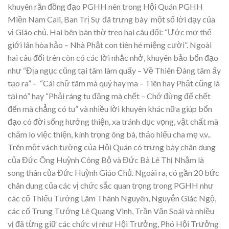
khuyên răn đồng đạo PGHH nên trong Hội Quán PGHH
Miền Nam Cali, Ban Trị Sự đã trưng bày một số lời dạy của
vị Giáo chủ. Hai bên bàn thờ treo hai câu đối: “Ước mơ thế
giới lân hòa hảo – Nhà Phật con tiên hé miệng cười”. Ngoài
hai câu đối trên còn có các lời nhắc nhở, khuyên bảo bổn đạo
như “Địa ngục cũng tại tâm làm quấy – Về Thiên Đàng tâm ấy
tạo ra” – “Cái chữ tâm mà quỷ hay ma – Tiên hay Phật cũng là
tại nó” hay “Phải ráng tu đặng mà chết – Chớ đừng để chết
đến mà chẳng có tu” và nhiều lời khuyên khác nữa giúp bổn
đạo có đời sống hướng thiện, xa tránh dục vọng, vật chất mà
chăm lo việc thiện, kính trọng ông bà, thảo hiếu cha mẹ v.v..
Trên một vách tường của Hội Quán có trưng bày chân dung
của Đức Ông Huỳnh Công Bộ và Đức Bà Lê Thị Nhậm là
song thân của Đức Huỳnh Giáo Chủ. Ngoài ra, có gần 20 bức
chân dung của các vị chức sắc quan trọng trong PGHH như
các cố Thiếu Tướng Lâm Thành Nguyên, Nguyễn Giác Ngộ,
các cố Trung Tướng Lê Quang Vinh, Trần Văn Soái và nhiều
vị đã từng giữ các chức vị như Hội Trưởng, Phó Hội Trưởng