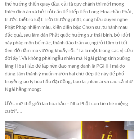
thế hướng thiện quay đầu, cải tà quy chánh thì mới mong
thiên đình ân xá bớt tội căn để kiếp đến Long Hoa chầu Phật,
trước biết rõ luật Trời thưởng phạt, cùng hữu duyên nghe
Phật Pháp nhiệm màu, kiến diện bậc Chơn sư, tu hành mau
đắc quả, sau làm dân Phật quốc hưởng sự thái bình, bởi đời
này pháp môn bế mạc, thánh đạo trăn vu, người tâm trí tối
đen, đời lắm ma vương khuấy rối. “Ta là một trong các vị cứu
đời ấy”. Và không phải ngẫu nhiên mà Ngài giáng sinh xuống
làng Hòa Hảo để lập nền đạo mang danh là PGHH mà do
dụng tâm thánh ý muốn mượn hai chữ đẹp đẽ này để phổ
truyền giáo lý hòa hảo đại đồng, bao la , nhân ái và cao cả như
Ngài hằng mong:
Ước mơ thế giới lân hòa hảo – Nhà Phật con tiên hé miệng
cười”….