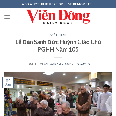
Skip
ADD ANYTHING HERE OR JUST REMOVE IT...
to
content
VIỆT NAM
Lễ Đản Sanh Đức Huỳnh Giáo Chủ
PGHH Năm 105
POSTED ON
JANUARY 3, 2025
BY
T NGUYEN
03
Jan