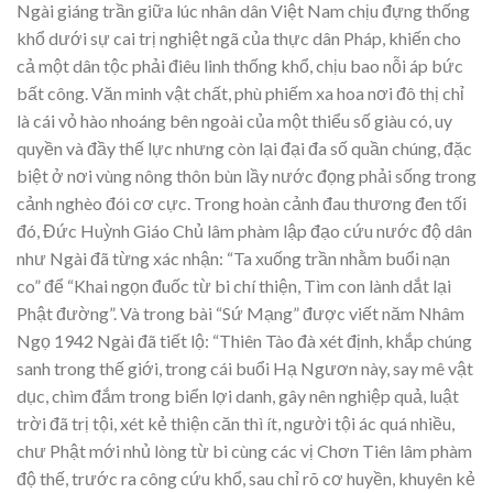
Ngài giáng trần giữa lúc nhân dân Việt Nam chịu đựng thống
khổ dưới sự cai trị nghiệt ngã của thực dân Pháp, khiến cho
cả một dân tộc phải điêu linh thống khổ, chịu bao nỗi áp bức
bất công. Văn minh vật chất, phù phiếm xa hoa nơi đô thị chỉ
là cái vỏ hào nhoáng bên ngoài của một thiểu số giàu có, uy
quyền và đầy thế lực nhưng còn lại đại đa số quần chúng, đặc
biệt ở nơi vùng nông thôn bùn lầy nước đọng phải sống trong
cảnh nghèo đói cơ cực. Trong hoàn cảnh đau thương đen tối
đó, Đức Huỳnh Giáo Chủ lâm phàm lập đạo cứu nước độ dân
như Ngài đã từng xác nhận: “Ta xuống trần nhằm buổi nạn
co” để “Khai ngọn đuốc từ bi chí thiện, Tìm con lành dắt lại
Phật đường”. Và trong bài “Sứ Mạng” được viết năm Nhâm
Ngọ 1942 Ngài đã tiết lộ: “Thiên Tào đà xét định, khắp chúng
sanh trong thế giới, trong cái buổi Hạ Ngươn này, say mê vật
dục, chìm đắm trong biển lợi danh, gây nên nghiệp quả, luật
trời đã trị tội, xét kẻ thiện căn thì ít, người tội ác quá nhiều,
chư Phật mới nhủ lòng từ bi cùng các vị Chơn Tiên lâm phàm
độ thế, trước ra công cứu khổ, sau chỉ rõ cơ huyền, khuyên kẻ