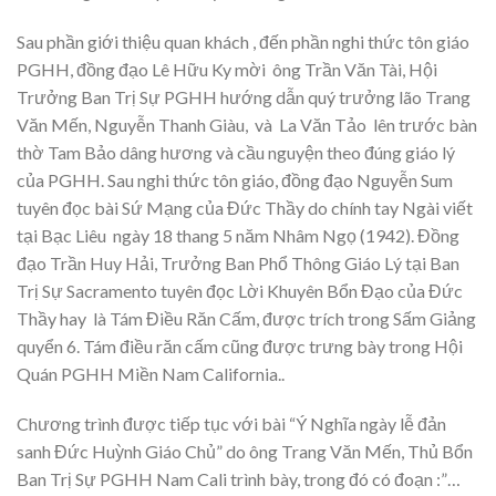
Sau phần giới thiệu quan khách , đến phần nghi thức tôn giáo
PGHH, đồng đạo Lê Hữu Ky mời ông Trần Văn Tài, Hội
Trưởng Ban Trị Sự PGHH hướng dẫn quý trưởng lão Trang
Văn Mến, Nguyễn Thanh Giàu, và La Văn Tảo lên trước bàn
thờ Tam Bảo dâng hương và cầu nguyện theo đúng giáo lý
của PGHH. Sau nghi thức tôn giáo, đồng đạo Nguyễn Sum
tuyên đọc bài Sứ Mạng của Đức Thầy do chính tay Ngài viết
tại Bạc Liêu ngày 18 thang 5 năm Nhâm Ngọ (1942). Đồng
đạo Trần Huy Hải, Trưởng Ban Phổ Thông Giáo Lý tại Ban
Trị Sự Sacramento tuyên đọc Lời Khuyên Bổn Đạo của Đức
Thầy hay là Tám Điều Răn Cấm, được trích trong Sấm Giảng
quyển 6. Tám điều răn cấm cũng được trưng bày trong Hội
Quán PGHH Miền Nam California..
Chương trình được tiếp tục với bài “Ý Nghĩa ngày lễ đản
sanh Đức Huỳnh Giáo Chủ” do ông Trang Văn Mến, Thủ Bổn
Ban Trị Sự PGHH Nam Cali trình bày, trong đó có đoạn :”…