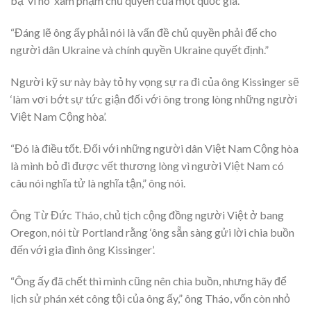
bạ’ vì nó ‘xâm phạm chủ quyền của một quốc gia’.
“Đáng lẽ ông ấy phải nói là vấn đề chủ quyền phải để cho
người dân Ukraine và chính quyền Ukraine quyết định.”
Người kỹ sư này bày tỏ hy vọng sự ra đi của ông Kissinger sẽ
‘làm vơi bớt sự tức giận đối với ông trong lòng những người
Việt Nam Cộng hòa’.
“Đó là điều tốt. Đối với những người dân Việt Nam Cộng hòa
là mình bỏ đi được vết thương lòng vì người Việt Nam có
câu nói nghĩa tử là nghĩa tận,” ông nói.
Ông Từ Đức Tháo, chủ tịch cộng đồng người Việt ở bang
Oregon, nói từ Portland rằng ‘ông sẵn sàng gửi lời chia buồn
đến với gia đình ông Kissinger’.
“Ông ấy đã chết thì mình cũng nên chia buồn, nhưng hãy để
lịch sử phán xét công tội của ông ấy,” ông Tháo, vốn còn nhỏ