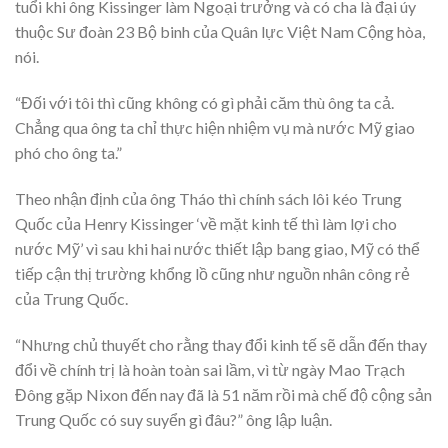
tuổi khi ông Kissinger làm Ngoại trưởng và có cha là đại úy
thuộc Sư đoàn 23 Bộ binh của Quân lực Việt Nam Cộng hòa,
nói.
“Đối với tôi thì cũng không có gì phải căm thù ông ta cả.
Chẳng qua ông ta chỉ thực hiện nhiệm vụ mà nước Mỹ giao
phó cho ông ta.”
Theo nhận định của ông Tháo thì chính sách lôi kéo Trung
Quốc của Henry Kissinger ‘về mặt kinh tế thì làm lợi cho
nước Mỹ’ vì sau khi hai nước thiết lập bang giao, Mỹ có thể
tiếp cận thị trường khổng lồ cũng như nguồn nhân công rẻ
của Trung Quốc.
“Nhưng chủ thuyết cho rằng thay đổi kinh tế sẽ dẫn đến thay
đổi về chính trị là hoàn toàn sai lầm, vì từ ngày Mao Trạch
Đông gặp Nixon đến nay đã là 51 năm rồi mà chế độ cộng sản
Trung Quốc có suy suyển gì đâu?” ông lập luận.