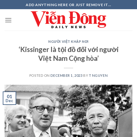
Skip
ADD ANYTHING HERE OR JUST REMOVE IT...
to
content
NGƯỜI VIỆT KHẮP NƠI
‘Kissinger là tội đồ đối với người
Việt Nam Cộng hòa’
POSTED ON
DECEMBER 1, 2023
BY
T NGUYEN
01
Dec