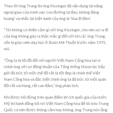
Theo lời ông Trung thì ông Kissinger đã vận dụng tài năng
ngoại giao của mình vào ‘con đường tà đạo, không đàng
hoàng’ và nhắc lại biệt danh của ông là ‘Vua đi đêm’.
“Tôi không có thiện cảm gì với ông Kissinger, cho nên sự ra đi
của ông không gây ra thắc mắc gì đối với tôi cả,” ông Trung,
vốn là giáo viên dạy học ở Buôn Mê Thuột trước năm 1975,
nói.
“Ông ta là tội đồ đối với người Việt Nam Cộng hòa tại vì
chính ông với sự đồng thuận của Tổng thống Nixon lúc bấy
giờ đã bức tử một chế độ rất là tốt đẹp là chính thể Việt
Nam Cộng hòa và đặc biệt chính ông ta đã bức tử một quân
đội rất oai hùng, rất can đảm,” ông phân tích.
Khi được hỏi đứng trên quan điểm lợi ích quốc gia của nước
Mỹ thì hành động bỏ rơi Việt Nam Cộng hòa để lôi kéo Trung
Quốc có nên được thông cảm hay không, ông Trung nói rằng