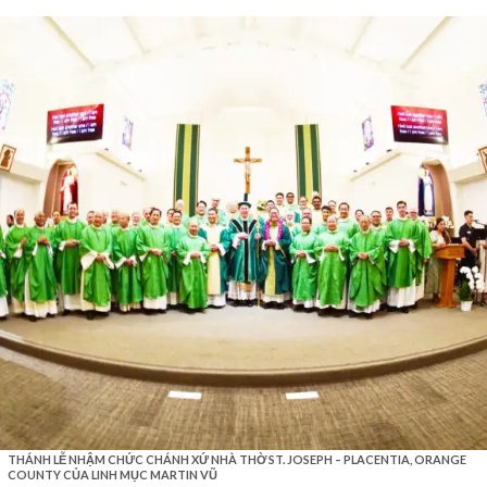
THÁNH LỄ NHẬM CHỨC CHÁNH XỨ NHÀ THỜ ST. JOSEPH – PLACENTIA, ORANGE
COUNTY CỦA LINH MỤC MARTIN VŨ