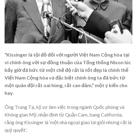
“Kissinger là tội đồ đối với người Việt Nam Cộng hòa tại
vì chính ông với sự đồng thuận của Tổng thống Nixon lúc
bấy giờ đã bức tử một chế độ rất là tốt đẹp là chính thể
Việt Nam Cộng hòa và đặc biệt chính ông ta đã bức tử
một quân đội rất oai hùng, rất can đảm,” một ý kiến cho
hay.
Ông Trung Tạ, kỹ sư làm việc trong ngành Quốc phòng và
Không gian Mỹ, nhận định từ Quận Cam, bang California,
rằng ông Kissinger là ‘một nhà ngoại giao tài giỏi nhưng rất là
quỷ quyệt’.