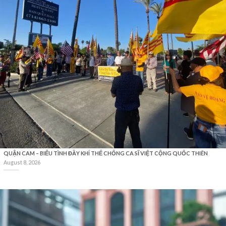
QUẬN CAM – BIỂU TÌNH ĐẦY KHÍ THẾ CHỐNG CA SĨ VIỆT CỘNG QUỐC THIÊN
August 8, 2026