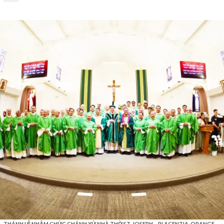
THÁNH LỄ NHẬM CHỨC CHÁNH XỨ NHÀ THỜ ST. JOSEPH – PLACENTIA, ORANGE