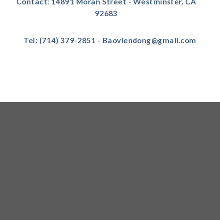
Contact: 14891 Moran Street - Westminster, CA
92683
Tel: (714) 379-2851 - Baoviendong@gmail.com