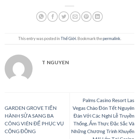
This entry was posted in
Thế Giới
. Bookmark the
permalink
.
T NGUYEN
Palms Casino Resort Las
GARDEN GROVE TIẾN
Vegas Chào Đón Tết Nguyên
HÀNH SỬA SANG BA
Đán Với Các Nghi Lễ Truyền
CÔNG VIÊN ĐỂ PHỤC VỤ
Thống, Ẩm Thực Đặc Sắc Và
CỘNG ĐỒNG
Những Chương Trình Khuyến
Mãi Lớn Tại Casino