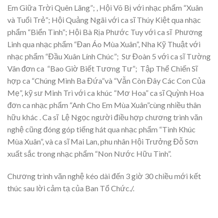
Em Giữa Trời Quên Lãng”; , Hội Võ Bị với nhạc phẩm “Xuân
và Tuổi Trẻ”; Hội Quảng Ngãi với ca sĩ Thúy Kiệt qua nhạc
phẩm “Biển Tình”; Hội Bà Rịa Phước Tuy với ca sĩ Phương
Linh qua nhạc phẩm “Đan Áo Mùa Xuân”, Nha Kỹ Thuật với
nhạc phẩm “Đầu Xuân Lính Chúc”; Sư Đoàn 5 với ca sĩ Tường
Vân đơn ca “Bao Giờ Biết Tương Tư”; Tập Thể Chiến Sĩ
hợp ca “Chúng Mình Ba Đứa”và “Vẫn Còn Đây Các Con Của
Mẹ”, kỹ sư Minh Trì với ca khúc “Mơ Hoa” ca sĩ Quỳnh Hoa
đơn ca nhạc phẩm “Anh Cho Em Mùa Xuân”cùng nhiều thân
hữu khác . Ca sĩ Lệ Ngọc người điều hợp chương trình văn
nghệ cũng đóng góp tiếng hát qua nhạc phẩm “Tình Khúc
Mùa Xuân”, và ca sĩ Mai Lan, phu nhân Hội Trưởng Đỗ Sơn
xuất sắc trong nhạc phẩm “Non Nước Hữu Tình”.
Chương trình văn nghệ kéo dài đến 3 giờ 30 chiều mới kết
thúc sau lời cảm tạ của Ban Tổ Chức./.