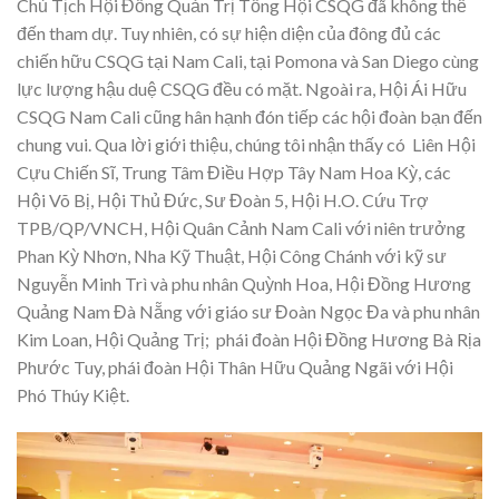
Chủ Tịch Hội Đồng Quản Trị Tổng Hội CSQG đã không thể
đến tham dự. Tuy nhiên, có sự hiện diện của đông đủ các
chiến hữu CSQG tại Nam Cali, tại Pomona và San Diego cùng
lực lượng hậu duệ CSQG đều có mặt. Ngoài ra, Hội Ái Hữu
CSQG Nam Cali cũng hân hạnh đón tiếp các hội đoàn bạn đến
chung vui. Qua lời giới thiệu, chúng tôi nhận thấy có Liên Hội
Cựu Chiến Sĩ, Trung Tâm Điều Hợp Tây Nam Hoa Kỳ, các
Hội Võ Bị, Hội Thủ Đức, Sư Đoàn 5, Hội H.O. Cứu Trợ
TPB/QP/VNCH, Hội Quân Cảnh Nam Cali với niên trưởng
Phan Kỳ Nhơn, Nha Kỹ Thuật, Hội Công Chánh với kỹ sư
Nguyễn Minh Trì và phu nhân Quỳnh Hoa, Hội Đồng Hương
Quảng Nam Đà Nẵng với giáo sư Đoàn Ngọc Đa và phu nhân
Kim Loan, Hội Quảng Trị; phái đoàn Hội Đồng Hương Bà Rịa
Phước Tuy, phái đoàn Hội Thân Hữu Quảng Ngãi với Hội
Phó Thúy Kiệt.