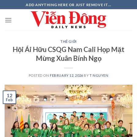
Skip
ADD ANYTHING HERE OR JUST REMOVE IT...
to
content
THẾ GIỚI
Hội Ái Hữu CSQG Nam Cali Họp Mặt
Mừng Xuân Bính Ngọ
POSTED ON
FEBRUARY 12, 2026
BY
T NGUYEN
12
Feb