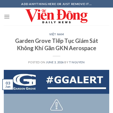
Skip
ADD ANYTHING HERE OR JUST REMOVE IT...
to
content
VIỆT NAM
Garden Grove Tiếp Tục Giám Sát
Không Khí Gần GKN Aerospace
POSTED ON
JUNE 3, 2026
BY
T NGUYEN
03
Jun