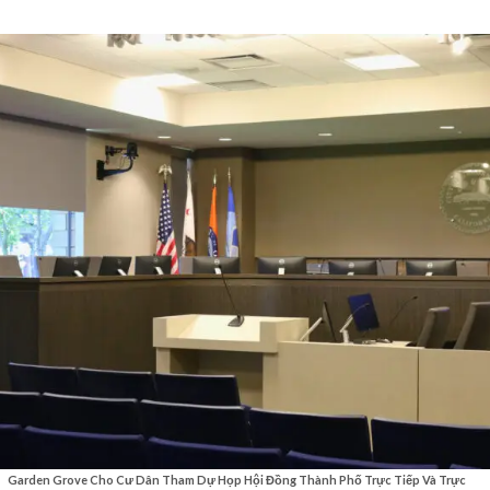
Garden Grove Cho Cư Dân Tham Dự Họp Hội Đồng Thành Phố Trực Tiếp Và Trực