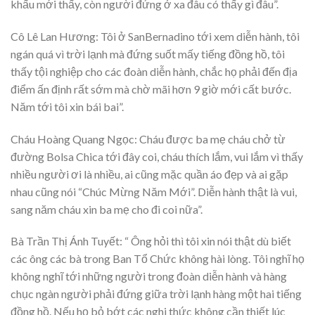
khấu mới thấy, còn người đứng ở xa đâu có thấy gì đâu”.
Cô Lê Lan Hương: Tôi ở SanBernadino tới xem diễn hành, tôi
ngán quá vì trời lạnh mà đứng suốt mấy tiếng đồng hồ, tôi
thấy tội nghiệp cho các đoàn diễn hành, chắc họ phải đến địa
điểm ấn định rất sớm mà chờ mãi hơn 9 giờ mới cất bước.
Năm tới tôi xin bái bai”.
Cháu Hoàng Quang Ngọc: Cháu được ba mẹ cháu chở từ
đường Bolsa Chica tới đây coi, cháu thích lắm, vui lắm vì thấy
nhiều người ơi là nhiều, ai cũng mặc quần áo đẹp và ai gặp
nhau cũng nói “Chúc Mừng Năm Mới”. Diễn hành thật là vui,
sang năm cháu xin ba mẹ cho đi coi nữa”.
Bà Trần Thị Ánh Tuyết: “ Ông hỏi thì tôi xin nói thật dù biết
các ông các bà trong Ban Tổ Chức không hài lòng. Tôi nghĩ họ
không nghĩ tới những người trong đoàn diễn hành và hàng
chục ngàn người phải đứng giữa trời lạnh hàng một hai tiếng
đồng hồ. Nếu họ bỏ bớt các nghi thức không cần thiết lúc