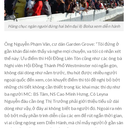
Hàng chục ngàn người đứng hai bên đại lộ Bolsa xem diễn hành
Ông Nguyễn Phạm Vân, cư dân Garden Grove: “Tôi đứng ở
gần khán đài nên thấy và nghe mọi chuyện, va tôi có nhận xét
thế này: Ưu điểm thì Hội Đồng Liên Tôn cũng như các ông bà
Nghị viên Hội Đồng Thành Phố Westminster nói ngắn gọn,
không dài dòng như năm trước, thu hút được nhiều người
ngoại quốc đến xem, còn khuyết điểm thì tôi đề nghị bỏ bớt
những chi tiết không cần thiết trong lúc khai mạc thí dụ như
ba người MC: BS Tâm, NS Cao Minh Hưng, Cô Leyna
Nguyễn đâu cần ông Thị Trưởng phải giới thiệu tiểu sử dài
dòng như vậy, ở đây ai không biết ba người đó. Ngoài ra nên
bỏ bớt mấy phần trình diễn của các em để rút ngắn thời gian,
vì ai cũng ngóng xem Diễn Hành, mà chỉ mấy người ở gần sân