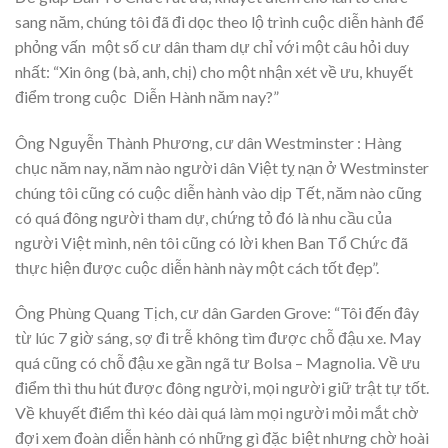
sang năm, chúng tôi đã đi dọc theo lộ trình cuộc diễn hành để
phỏng vấn một số cư dân tham dự chỉ với một câu hỏi duy
nhất: “Xin ông (bà, anh, chị) cho một nhận xét về ưu, khuyết
điểm trong cuộc Diễn Hành năm nay?”
Ông Nguyễn Thành Phương, cư dân Westminster : Hàng
chục năm nay, năm nào người dân Việt tỵ nạn ở Westminster
chúng tôi cũng có cuộc diễn hành vào dịp Tết, năm nào cũng
có quá đông người tham dự, chứng tỏ đó là nhu cầu của
người Việt mình, nên tôi cũng có lời khen Ban Tổ Chức đã
thực hiện được cuộc diễn hành này một cách tốt đẹp”.
Ông Phùng Quang Tịch, cư dân Garden Grove: “Tôi đến đây
từ lúc 7 giờ sáng, sợ đi trễ không tìm được chỗ đậu xe. May
quá cũng có chỗ đậu xe gần ngã tư Bolsa – Magnolia. Về ưu
điểm thì thu hút được đông người, mọi người giữ trật tự tốt.
Về khuyết điểm thì kéo dài quá làm mọi người mỏi mắt chờ
đợi xem đoàn diễn hành có những gì đặc biệt nhưng chờ hoài