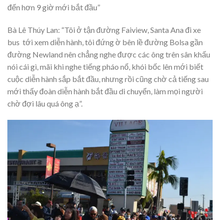
đến hơn 9 giờ mới bắt đầu”
Bà Lê Thúy Lan: “Tôi ở tận đường Faiview, Santa Ana đi xe
bus tới xem diễn hành, tôi đứng ờ bên lề đường Bolsa gần
đường Newland nên chẳng nghe được các ông trên sân khấu
nói cái gì, mãi khi nghe tiếng pháo nổ, khói bốc lên mới biết
cuộc diễn hành sắp bắt đầu, nhưng rồi cũng chờ cả tiếng sau
mới thấy đoàn diễn hành bắt đầu di chuyển, làm mọi người
chờ đợi lâu quá ông ạ”.