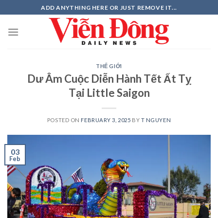
Skip
ADD ANYTHING HERE OR JUST REMOVE IT...
to
content
THẾ GIỚI
Dư Âm Cuộc Diễn Hành Tết Ất Tỵ
Tại Little Saigon
POSTED ON
FEBRUARY 3, 2025
BY
T NGUYEN
03
Feb