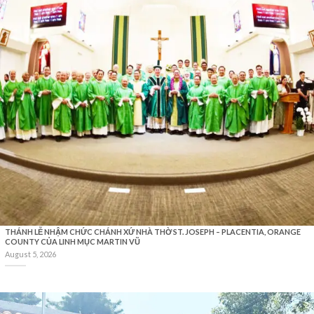
THÁNH LỄ NHẬM CHỨC CHÁNH XỨ NHÀ THỜ ST. JOSEPH – PLACENTIA, ORANGE
COUNTY CỦA LINH MỤC MARTIN VŨ
August 5, 2026