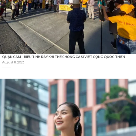
QUẬN CAM – BIỂU TÌNH ĐẦY KHÍ THẾ CHỐNG CA SĨ VIỆT CỘNG QUỐC THIÊN
August 8, 2026