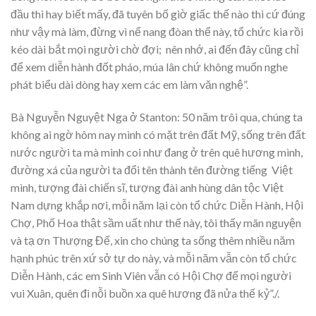
đầu thì hay biết mấy, đã tuyên bố giờ giấc thế nào thì cứ đúng
như vậy mà làm, đừng vì nể nang đòan thể này, tổ chức kia rồi
kéo dài bắt mọi người chờ đợi; nên nhớ, ai đến đây cũng chỉ
để xem diễn hành đốt pháo, múa lân chứ không muốn nghe
phát biểu dài dòng hay xem các em làm văn nghệ”.
Bà Nguyễn Nguyệt Nga ở Stanton: 50 năm trôi qua, chúng ta
không ai ngờ hôm nay mình có mặt trên đất Mỹ, sống trên đất
nước người ta mà mình coi như đang ở trên quê hương mình,
đường xá của người ta đổi tên thành tên đường tiếng Việt
mình, tượng đài chiến sĩ, tượng đài anh hùng dân tộc Việt
Nam dựng khắp nơi, mỗi năm lại còn tổ chức Diễn Hành, Hội
Chợ, Phố Hoa thật sầm uất như thế này, tôi thấy mãn nguyện
và tạ ơn Thượng Đế, xin cho chúng ta sống thêm nhiều năm
hạnh phúc trên xứ sở tự do này, và mỗi năm vẫn còn tổ chức
Diễn Hành, các em Sinh Viên vẫn có Hội Chợ để mọi người
vui Xuân, quên đi nỗi buồn xa quê hương đã nửa thế kỷ”./.