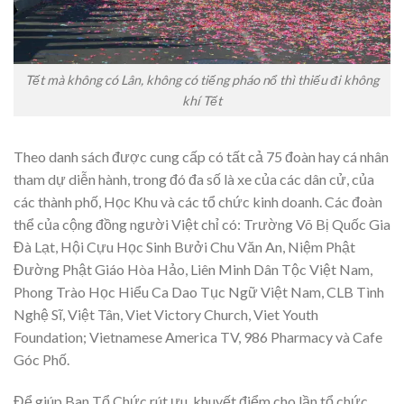
Tết mà không có Lân, không có tiếng pháo nổ thì thiếu đi không
khí Tết
Theo danh sách được cung cấp có tất cả 75 đoàn hay cá nhân
tham dự diễn hành, trong đó đa số là xe của các dân cử, của
các thành phố, Học Khu và các tổ chức kinh doanh. Các đoàn
thể của cộng đồng người Việt chỉ có: Trường Võ Bị Quốc Gia
Đà Lạt, Hội Cựu Học Sinh Bưởi Chu Văn An, Niệm Phật
Đường Phật Giáo Hòa Hảo, Liên Minh Dân Tộc Việt Nam,
Phong Trào Học Hiểu Ca Dao Tục Ngữ Việt Nam, CLB Tình
Nghệ Sĩ, Việt Tân, Viet Victory Church, Viet Youth
Foundation; Vietnamese America TV, 986 Pharmacy và Cafe
Góc Phố.
Để giúp Ban Tổ Chức rút ưu, khuyết điểm cho lần tổ chức