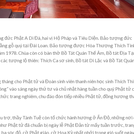
ng đức Phật A Di Đà, hai vị Hộ Pháp và Tiêu Diện. Bảo tượng đức
 bằng gỗ quý tại Đài Loan. Bảo tượng được Hòa Thượng Thích Tin
ăm 1978. Chùa còn có bàn thờ Bồ Tát Quán Thế Âm, Bồ tát Địa T
 các tượng lộ thiên: Thích Ca sơ sinh, Bồ tát Di Lặc và Bồ Tát Quá
ng tháng cho Phật tử và Đoàn sinh viên thanh niên học sinh Thích Th
ông” vào sáng ngày thứ tư và chủ nhật hàng tuần cho quý Phật tử 
ổ chức trang nghiêm, chu đáo đón tiếp nhiều Phật tử, đồng hương t
u trợ, thầy Tánh Tuệ còn tổ chức hành hương ở Ấn Độ, những nơi
g như Phật tử đã chuẩn bị ngày lễ Phật Đản từ mấy tuần trước, tra
 ba sọc đỏ, cờ Phật giáo, cờ Hoa Kỳ phất phới trong gió suốt ngà