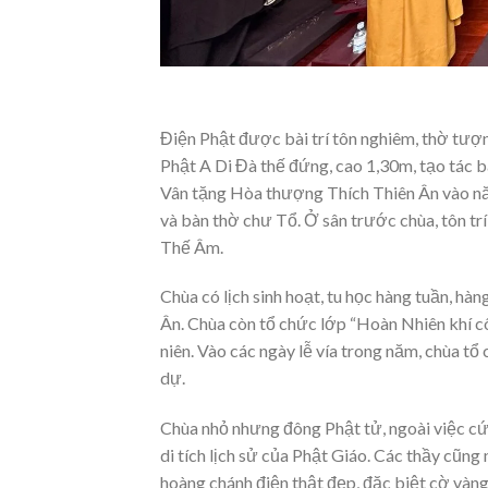
Điện Phật được bài trí tôn nghiêm, thờ tượ
Phật A Di Đà thế đứng, cao 1,30m, tạo tác
Vân tặng Hòa thượng Thích Thiên Ân vào n
và bàn thờ chư Tổ. Ở sân trước chùa, tôn trí
Thế Âm.
Chùa có lịch sinh hoạt, tu học hàng tuần, hà
Ân. Chùa còn tổ chức lớp “Hoàn Nhiên khí c
niên. Vào các ngày lễ vía trong năm, chùa t
dự.
Chùa nhỏ nhưng đông Phật tử, ngoài việc cứ
di tích lịch sử của Phật Giáo. Các thầy cũn
hoàng chánh điện thật đẹp, đặc biệt cờ vàng