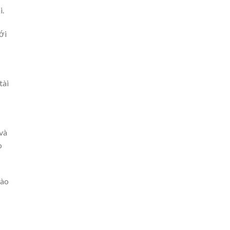
i.
ới
tài
và
o
nào