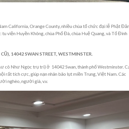
am California, Orange County, nhiều chùa tổ chức đại lễ Phật Đản
g: tu viện Huyền Không, chùa Phổ Đà, chùa Huệ Quang, và Tổ Đình
 CŨ), 14042 SWAN STREET, WESTMINSTER.
 sư cô Như Ngọc trụ trì) ở 14042 Swan, thành phố Westminster. C
hội rất tích cực, giúp nạn nhân bão lụt miền Trung, Việt Nam. Các
ời nghèo, người già, v.v.