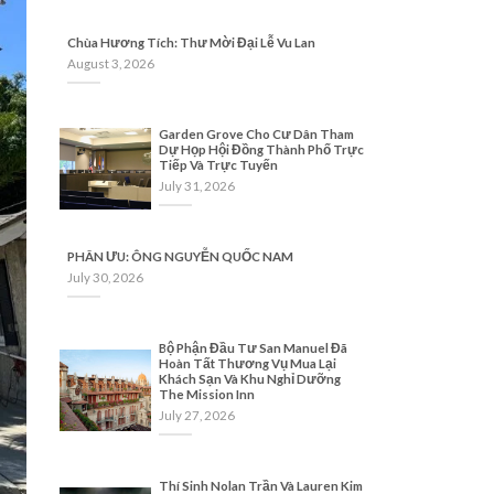
Chùa Hương Tích: Thư Mời Đại Lễ Vu Lan
August 3, 2026
Garden Grove Cho Cư Dân Tham
Dự Họp Hội Đồng Thành Phố Trực
Tiếp Và Trực Tuyến
July 31, 2026
PHÂN ƯU: ÔNG NGUYỄN QUỐC NAM
July 30, 2026
Bộ Phận Đầu Tư San Manuel Đã
Hoàn Tất Thương Vụ Mua Lại
Khách Sạn Và Khu Nghỉ Dưỡng
The Mission Inn
July 27, 2026
Thí Sinh Nolan Trần Và Lauren Kim