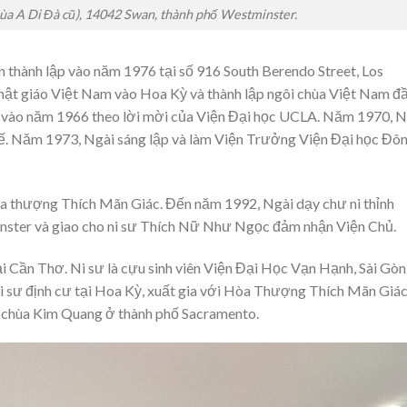
ùa A Di Đà cũ), 14042 Swan, thành phố Westminster.
thành lập vào năm 1976 tại số 916 South Berendo Street, Los
Phật giáo Việt Nam vào Hoa Kỳ và thành lập ngôi chùa Việt Nam đ
 vào năm 1966 theo lời mời của Viện Đại học UCLA. Năm 1970, N
tế. Năm 1973, Ngài sáng lập và làm Viện Trưởng Viện Đại học Đô
òa thượng Thích Mãn Giác. Đến năm 1992, Ngài dạy chư ni thỉnh
inster và giao cho ni sư Thích Nữ Như Ngọc đảm nhận Viện Chủ.
Cần Thơ. Ni sư là cựu sinh viên Viện Đại Học Vạn Hạnh, Sài Gòn
i sư định cư tại Hoa Kỳ, xuất gia với Hòa Thượng Thích Mãn Giác
n chùa Kim Quang ở thành phố Sacramento.