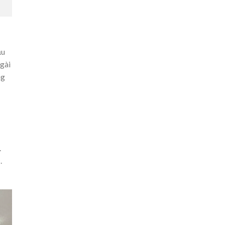
ầu
gài
ng
.
.