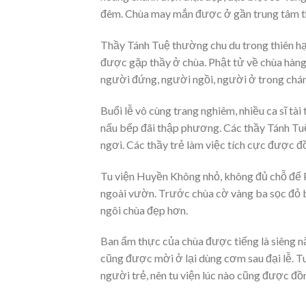
đêm. Chùa may mắn được ở gần trung tâm th
Thầy Tánh Tuệ thường chu du trong thiên hạ 
được gặp thầy ở chùa. Phật tử về chùa hàng
người đứng, người ngồi, người ở trong chán
Buổi lễ vô cùng trang nghiêm, nhiều ca sĩ tài 
nấu bếp đãi thập phương. Các thầy Tánh Tuệ,
ngơi. Các thầy trẻ làm việc tích cực được
Tu viện Huyền Không nhỏ, không đủ chỗ để P
ngoài vườn. Trước chùa cờ vàng ba sọc đỏ b
ngôi chùa đẹp hơn.
Ban ẩm thực của chùa được tiếng là siêng n
cũng được mời ở lại dùng cơm sau đại lễ. T
người trẻ, nên tu viện lúc nào cũng được đ