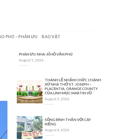
ÁO PHÓ – PHÂN ƯU
RAO VẶT
PHÂN ƯU: NHA-SĨ HỒ VĂN PHÚ
August 5, 2026
THÁNH LỄ NHẬM CHỨC CHÁNH
XỨ NHÀ THỜ ST. JOSEPH –
PLACENTIA, ORANGE COUNTY
CỦA LINH MỤC MARTIN VŨ
August 5, 2026
SỐNG BÌNH THẢN VỚI CÂY
KIỂNG
August 4, 2026