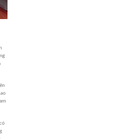
h
ạng
n
iên
cao
ham
 có
ng
y