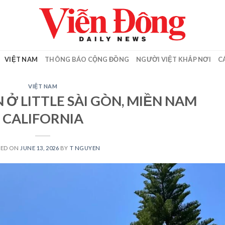
VIỆT NAM
THÔNG BÁO CỘNG ĐỒNG
NGƯỜI VIỆT KHẮP NƠI
C
VIỆT NAM
 Ở LITTLE SÀI GÒN, MIỀN NAM
CALIFORNIA
TED ON
JUNE 13, 2026
BY
T NGUYEN