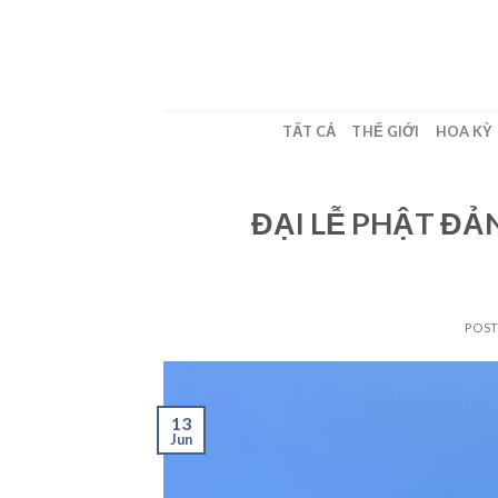
Skip
to
content
TẤT CẢ
THẾ GIỚI
HOA KỲ
ĐẠI LỄ PHẬT ĐẢN
POS
13
Jun