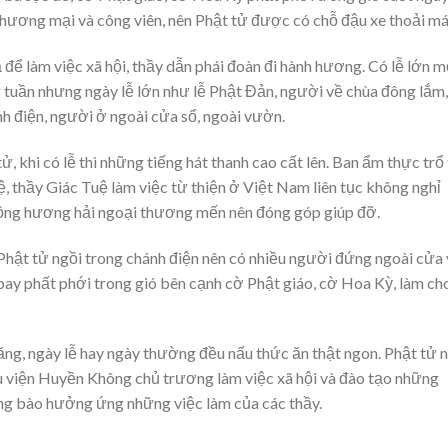
ương mại và công viên, nên Phật tử được có chỗ đậu xe thoải má
để làm việc xã hội, thầy dẫn phái đoàn đi hành hương. Có lễ lớn m
 tuần nhưng ngày lễ lớn như lễ Phật Đản, người về chùa đông lắm,
h điện, người ở ngoài cửa sổ, ngoài vườn.
tử, khi có lễ thì những tiếng hát thanh cao cất lên. Ban ẩm thực trổ 
 thầy Giác Tuệ làm việc từ thiện ở Việt Nam liên tục không nghỉ
 đồng hương hải ngoại thương mến nên đóng góp giúp đỡ.
hật tử ngồi trong chánh điện nên có nhiều người đứng ngoài cửa 
ay phất phới trong gió bên cạnh cờ Phật giáo, cờ Hoa Kỳ, làm ch
ăng, ngày lễ hay ngày thường đều nấu thức ăn thật ngon. Phật tử 
u viện Huyền Không chủ trương làm việc xã hội và đào tạo những
ồng bào hưởng ứng những việc làm của các thầy.