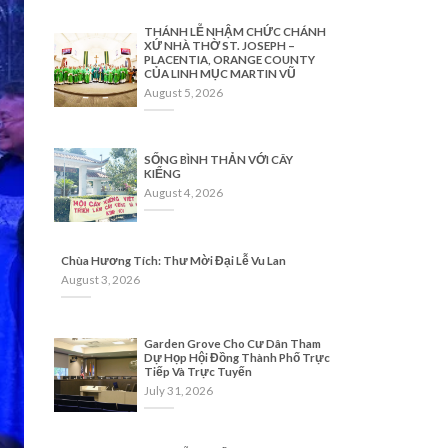
THÁNH LỄ NHẬM CHỨC CHÁNH
XỨ NHÀ THỜ ST. JOSEPH –
PLACENTIA, ORANGE COUNTY
CỦA LINH MỤC MARTIN VŨ
August 5, 2026
SỐNG BÌNH THẢN VỚI CÂY
KIỂNG
August 4, 2026
Chùa Hương Tích: Thư Mời Đại Lễ Vu Lan
August 3, 2026
Garden Grove Cho Cư Dân Tham
Dự Họp Hội Đồng Thành Phố Trực
Tiếp Và Trực Tuyến
July 31, 2026