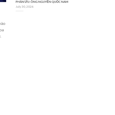
PHÂN ƯU: ÔNG NGUYỄN QUỐC NAM
July 30, 2026
vào
Hoa
.