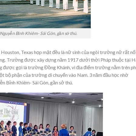
Nguyễn Bỉnh Khiêm- Sài Gòn, gần sở thú.
ề Houston, Texas họp mặt đều là nữ sinh của ngôi trường nữ rất nổ
ơng. Trường được xây dựng năm 1917 dưới thời Pháp thuộc tại H
g được gọi là trường Đồng Khánh, vì địa điểm trường nằm trên p
ột bộ phận của trường di chuyển vào Nam. 3 năm đầu học nhờ
n Bỉnh Khiêm- Sài Gòn, gần sở thú.