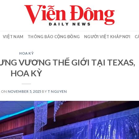
VIỆT NAM
THÔNG BÁO CỘNG ĐỒNG
NGƯỜI VIỆT KHẮP NƠI
C
HOA KỲ
RƯNG VƯƠNG THẾ GIỚI TẠI TEXAS,
HOA KỲ
D ON
NOVEMBER 5, 2025
BY
T NGUYEN