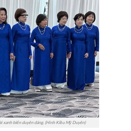
ài xanh biển duyên dáng. (Hình Kiều Mỹ Duyên)