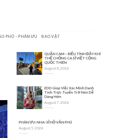
ÁO PHÓ – PHÂN ƯU
RAO VẶT
QUẬN CAM – BIỂU TÌNH ĐẦY KHÍ
THẾ CHỐNG CA SĨ VIỆT CỘNG
QUỐC THIÊN
August 8, 2026
EDD Giúp Việc Xác Minh Danh
Tính Trực Tuyến Trở Nên Dễ
Dàng Hơn
August 7, 2026
PHÂN ƯU: NHA-SĨ HỒ VĂN PHÚ
August 5, 2026