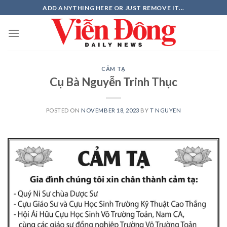
Skip
ADD ANYTHING HERE OR JUST REMOVE IT...
to
content
CẢM TẠ
Cụ Bà Nguyễn Trinh Thục
POSTED ON
NOVEMBER 18, 2023
BY
T NGUYEN