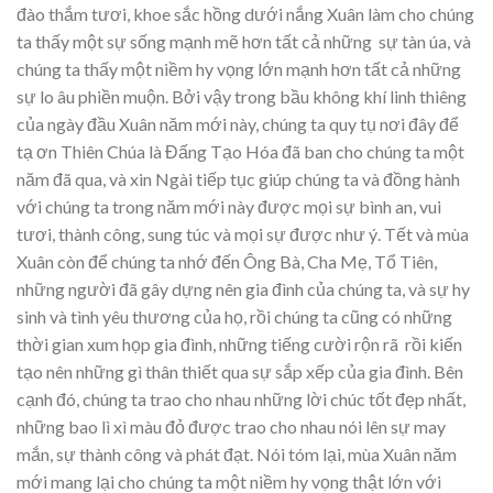
đào thắm tươi, khoe sắc hồng dưới nắng Xuân làm cho chúng
ta thấy một sự sống mạnh mẽ hơn tất cả những sự tàn úa, và
chúng ta thấy một niềm hy vọng lớn mạnh hơn tất cả những
sự lo âu phiền muộn. Bởi vậy trong bầu không khí linh thiêng
của ngày đầu Xuân năm mới này, chúng ta quy tụ nơi đây để
tạ ơn Thiên Chúa là Đấng Tạo Hóa đã ban cho chúng ta một
năm đã qua, và xin Ngài tiếp tục giúp chúng ta và đồng hành
với chúng ta trong năm mới này được mọi sự bình an, vui
tươi, thành công, sung túc và mọi sự được như ý. Tết và mùa
Xuân còn để chúng ta nhớ đến Ông Bà, Cha Mẹ, Tổ Tiên,
những người đã gây dựng nên gia đình của chúng ta, và sự hy
sinh và tình yêu thương của họ, rồi chúng ta cũng có những
thời gian xum họp gia đình, những tiếng cười rộn rã rồi kiến
tạo nên những gì thân thiết qua sự sắp xếp của gia đình. Bên
cạnh đó, chúng ta trao cho nhau những lời chúc tốt đẹp nhất,
những bao lì xì màu đỏ được trao cho nhau nói lên sự may
mắn, sự thành công và phát đạt. Nói tóm lại, mùa Xuân năm
mới mang lại cho chúng ta một niềm hy vọng thật lớn với