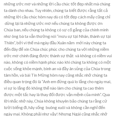
những ước mơ và những lời cầu chúc tốt đẹp nhất mà chúng
ta dành cho nhau. Tuy nhiên, chúng ta biết được rằng tất cả
những lời cầu chúc hôm nay dù có tốt đẹp cách mấy cũng chỉ
dừng lại là những ước mơ nếu chúng ta không được ơn
Chúa ban, nếu chúng ta không có sự cố gắng của chính mình
như ông bà ta vẫn thường nói “mưu sự tại Nhân, thành sự tại
Thiên”, bởi vì thế mà ngày đầu Xuân năm mới này chúng ta
đến đây để xin Chúa chúc phúc cho chúng ta với những niềm
ước mơ chính đáng được thành sự thật và không có niềm vui
nào, không có niềm hạnh phúc nào khi chúng ta không có một
cuộc sống khỏe mạnh, bình an và đầy ân sủng của Chúa trong
tâm hồn, và bài Tin Mừng hôm nay cũng nhắc nhở chúng ta
điều quan trọng đó là “Anh em đừng quá lo lắng cho ngày mai,
vì sự lo lắng đó không thể nào làm cho chúng ta cao thêm
được một tấc hay là thay đổi được vận mệnh của mình”. Qua
lời nhắc nhở này, Chúa không khuyên bảo chúng ta rằng cứ
lười biếng đi, hãy sống buông xuôi và không cần nghĩ đến
ngày mai. Không phải như vậy! Nhưng Ngài cũng nhắc nhở