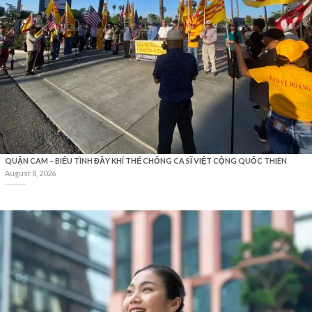
QUẬN CAM – BIỂU TÌNH ĐẦY KHÍ THẾ CHỐNG CA SĨ VIỆT CỘNG QUỐC THIÊN
August 8, 2026