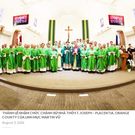
THÁNH LỄ NHẬM CHỨC CHÁNH XỨ NHÀ THỜ ST. JOSEPH – PLACENTIA, ORANGE
COUNTY CỦA LINH MỤC MARTIN VŨ
August 5, 2026