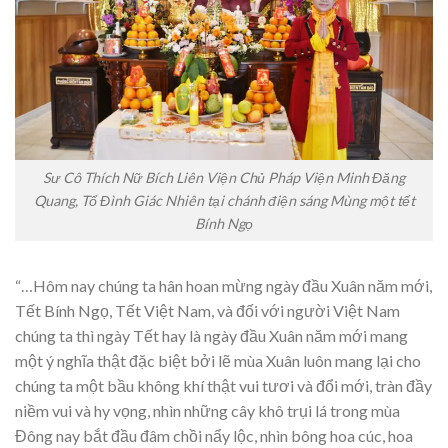
Sư Cô Thích Nữ Bích Liên Viện Chủ Pháp Viện Minh Đăng
Quang, Tổ Đình Giác Nhiên tại chánh điện sáng Mùng một tết
Bính Ngọ
“…Hôm nay chúng ta hân hoan mừng ngày đầu Xuân năm mới,
Tết Bính Ngọ, Tết Việt Nam, và đối với người Việt Nam
chúng ta thì ngày Tết hay là ngày đầu Xuân năm mới mang
một ý nghĩa thật đặc biệt bởi lẽ mùa Xuân luôn mang lại cho
chúng ta một bầu không khí thật vui tươi và đổi mới, tràn đầy
niềm vui và hy vọng, nhìn những cây khô trụi lá trong mùa
Đông nay bắt đầu đâm chồi nẩy lộc, nhìn bông hoa cúc, hoa