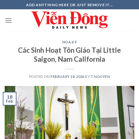
Skip
ADD ANYTHING HERE OR JUST REMOVE IT...
to
content
HOA KỲ
Các Sinh Hoạt Tôn Giáo Tại Little
Saigon, Nam California
POSTED ON
FEBRUARY 18, 2026
BY
T NGUYEN
18
Feb