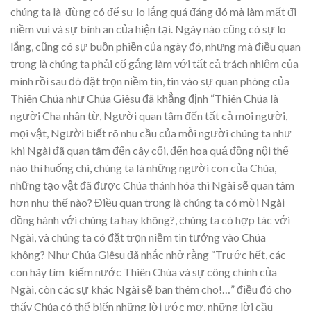
chúng ta là đừng có để sự lo lắng quá đáng đó mà làm mất đi
niềm vui và sự bình an của hiện tại. Ngày nào cũng có sự lo
lắng, cũng có sự buồn phiền của ngày đó, nhưng mà điều quan
trọng là chúng ta phải cố gắng làm với tất cả trách nhiệm của
mình rồi sau đó đặt trọn niềm tin, tin vào sự quan phòng của
Thiên Chúa như Chúa Giêsu đã khẳng định “Thiên Chúa là
người Cha nhân từ, Người quan tâm đến tất cả mọi người,
mọi vật, Người biết rõ nhu cầu của mỗi người chúng ta như
khi Ngài đã quan tâm đến cây cối, đến hoa quả đồng nội thế
nào thì huống chi, chúng ta là những người con của Chúa,
những tạo vật đã được Chúa thánh hóa thì Ngài sẽ quan tâm
hơn như thế nào? Điều quan trọng là chúng ta có mời Ngài
đồng hành với chúng ta hay không?, chúng ta có hợp tác với
Ngài, và chúng ta có đặt trọn niềm tin tưởng vào Chúa
không? Như Chúa Giêsu đã nhắc nhở rằng “Trước hết, các
con hãy tìm kiếm nước Thiên Chúa và sự công chính của
Ngài, còn các sự khác Ngài sẽ ban thêm cho!…” điều đó cho
thấy Chúa có thể biến những lời ước mơ, những lời cầu