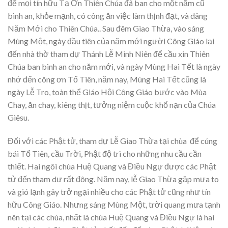
để mọi tín hữu Tạ Ơn Thiên Chúa đã ban cho một năm cũ
bình an, khỏe mạnh, có công ăn việc làm thịnh đạt, và dâng
Năm Mới cho Thiên Chúa.. Sau đêm Giao Thừa, vào sáng
Mùng Một, ngày đầu tiên của năm mới người Công Giáo lại
đến nhà thờ tham dự Thánh Lễ Minh Niên để cầu xin Thiên
Chúa ban bình an cho năm mới, và ngày Mùng Hai Tết là ngày
nhớ đến công ơn Tổ Tiên, năm nay, Mùng Hai Tết cũng là
ngày Lễ Tro, toàn thể Giáo Hội Công Giáo bước vào Mùa
Chay, ăn chay, kiêng thịt, tưởng niệm cuộc khổ nạn của Chúa
Giêsu.
Đối với các Phật tử, tham dự Lễ Giao Thừa tại chùa để cúng
bái Tổ Tiên, cầu Trời, Phật độ trì cho những nhu cầu cần
thiết. Hai ngôi chùa Huệ Quang và Điều Ngự được các Phật
tử đến tham dự rất đông. Năm nay, lễ Giao Thừa gặp mưa to
và gió lạnh gây trở ngại nhiều cho các Phật tử cũng như tín
hữu Công Giáo. Nhưng sáng Mùng Một, trời quang mưa tạnh
nên tại các chùa, nhất là chùa Huệ Quang và Điều Ngự là hai