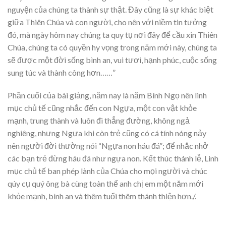
nguyện của chúng ta thành sự thật. Đây cũng là sự khác biệt
giữa Thiên Chúa và con người, cho nên với niềm tin tưởng
đó, mà ngày hôm nay chúng ta quy tụ nơi đây để cầu xin Thiên
Chúa, chúng ta có quyền hy vọng trong năm mới này, chúng ta
sẽ được một đời sống bình an, vui tươi, hạnh phúc, cuộc sống
sung túc và thành công hơn……”
Phần cuối của bài giảng, năm nay là năm Bính Ngọ nên linh
mục chủ tế cũng nhắc đến con Ngựa, một con vật khỏe
mạnh, trung thành và luôn đi thẳng đường, không ngả
nghiêng, nhưng Ngựa khi còn trẻ cũng có cá tính nóng nảy
nên người đời thường nói “Ngựa non háu đá”; để nhắc nhở
các bạn trẻ đừng háu đá như ngựa non. Kết thúc thánh lễ, Linh
mục chủ tế ban phép lành của Chúa cho mọi người và chúc
qúy cụ quý ông bà cùng toàn thể anh chị em một năm mới
khỏe mạnh, bình an và thêm tuổi thêm thánh thiện hơn./.