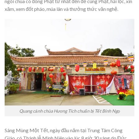
ngôi chùa có đông Phật tử nhất đến để cúng Phật, hái lộc, xin
xăm, xem đốt pháo, múa lân và thưởng thức văn nghệ.
Quang cảnh chùa Hương Tích chuẩn bị Tết Bính Ngọ
Sáng Mùng Một Tết, ngày đầu năm tại Trung Tâm Công
Giáo có Thánh lễ Minh Niên vào lúc 8 giờ 30 sáng do Đức